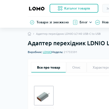
Каталог товарів
Товари зі знижкою
Блог
Нов
Адаптер перехідник LDNIO LC140 USB-C to USB
Адаптер перехідник LDNIO L
Виробник:
LDNIO
Модель:
21755591
Все про товар
Опис
Характер