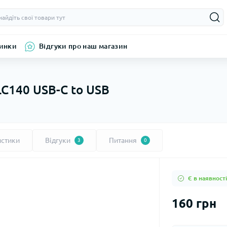
инки
Відгуки про наш магазин
C140 USB-C to USB
истики
Відгуки
Питання
3
0
Є в наявності
160 грн