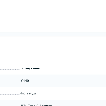
Екранування
LC140
Чиста мідь
USB - Type-C Адаптер