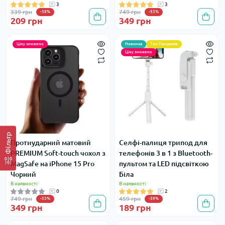
3
3
339 грн
749 грн
-38%
-53%
209 грн
349 грн
Ціну знижено
Новинка
Топ Продажів
Ціну знижено
Фільтр
Протиударний матовий
Селфі-палиця трипод для
PREMIUM Soft-touch чохол з
телефонів 3 в 1 з Bluetooth-
MagSafe на iPhone 15 Pro
пультом та LED підсвіткою
Чорний
Біла
В наявності
В наявності
0
2
749 грн
459 грн
-53%
-59%
349 грн
189 грн