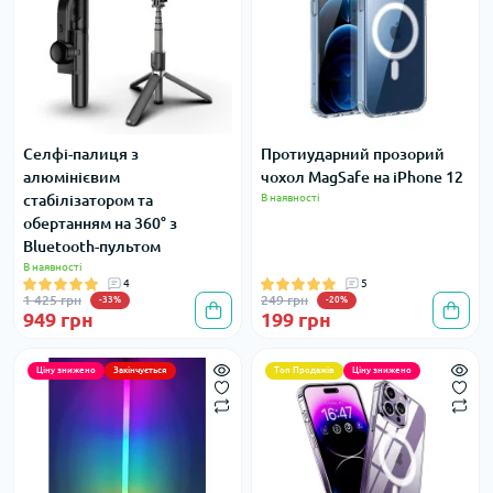
Селфі-палиця з
Протиударний прозорий
алюмінієвим
чохол MagSafe на iPhone 12
стабілізатором та
В наявності
обертанням на 360° з
Bluetooth-пультом
В наявності
4
5
1 425 грн
249 грн
-33%
-20%
949 грн
199 грн
Ціну знижено
Закінчується
Топ Продажів
Ціну знижено