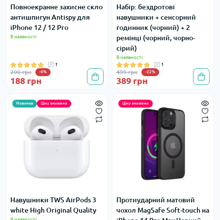
Повноекранне захисне скло
Набір: бездротові
антишпигун Antispy для
навушники + сенсорний
iPhone 12 / 12 Pro
годинник (чорний) + 2
В наявності
ремінці (чорний, чорно-
сірий)
В наявності
1
1
200 грн
499 грн
-6%
-22%
188 грн
389 грн
Новинка
Ціну знижено
Ціну знижено
Навушники TWS AirPods 3
Протиударний матовий
white High Original Quality
чохол MagSafe Soft-touch на
В наявності