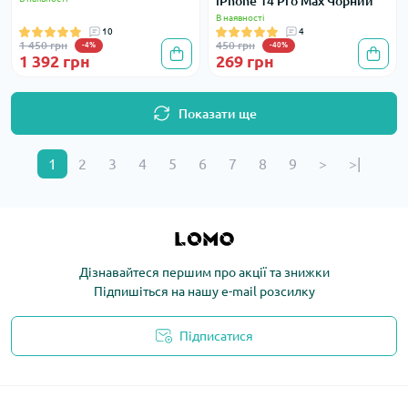
iPhone 14 Pro Max Чорний
В наявності
10
4
1 450 грн
450 грн
-4%
-40%
1 392 грн
269 грн
Показати ще
1
2
3
4
5
6
7
8
9
>
>|
Дізнавайтеся першим про акції та знижки
Підпишіться на нашу e-mail розсилку
Підписатися
Політика конфіденційності