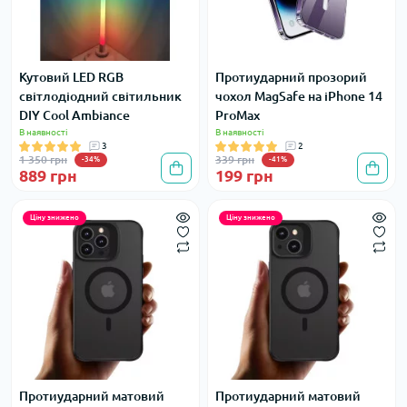
Кутовий LED RGB
Протиударний прозорий
світлодіодний світильник
чохол MagSafe на iPhone 14
DIY Cool Ambiance
ProMax
В наявності
В наявності
3
2
1 350 грн
339 грн
-34%
-41%
889 грн
199 грн
Ціну знижено
Ціну знижено
Протиударний матовий
Протиударний матовий