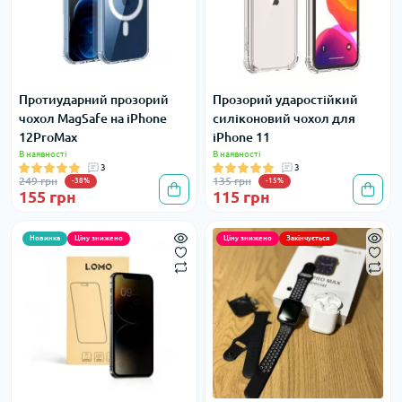
Протиударний прозорий
Прозорий ударостійкий
чохол MagSafe на iPhone
силіконовий чохол для
12ProMax
iPhone 11
В наявності
В наявності
3
3
249 грн
135 грн
-38%
-15%
155 грн
115 грн
Новинка
Ціну знижено
Ціну знижено
Закінчується