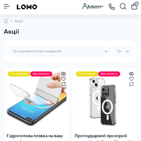
0
Клієнту
Акції
Акції
Топ Продажів
Ціну знижено
Топ Продажів
Ціну знижено
Гідрогелева плівка на ваш
Протиударний прозорий