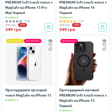
PREMIUM Soft-touch чохол з
PREMIUM Soft-touch чохол з
MagSafe на iPhone 15 Pro
MagSafe на iPhone 14
Max Чорний
Чорний
В наявності
В наявності
0
1
749 грн
749 грн
-53%
-53%
349 грн
349 грн
Топ Продажів
Ціну знижено
Ціну знижено
Протиударний прозорий
Протиударний матовий
чохол MagSafe на iPhone 15
PREMIUM Soft-touch чохол з
В наявності
MagSafe на iPhone 15
Чорний
В наявності