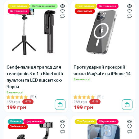
Топ Продажів
Популярний вибір
Топ Продажів
Ціну знижено
Ціну знижено
Закінчується
Селфі-палиця трипод для
Протиударний прозорий
телефонів 3 в 1 з Bluetooth-
чохол MagSafe на iPhone 14
пультом та LED підсвіткою
В наявності
Чорна
В наявності
4
3
459 грн
289 грн
-57%
-31%
199 грн
199 грн
Новинка
Ціну знижено
Топ Продажів
Ціну знижено
Закінчується