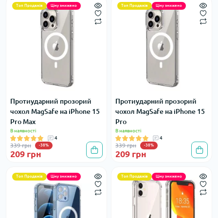
Топ Продажів
Ціну знижено
Топ Продажів
Ціну знижено
Протиударний прозорий
Протиударний прозорий
чохол MagSafe на iPhone 15
чохол MagSafe на iPhone 15
Pro Max
Pro
В наявності
В наявності
4
4
339 грн
339 грн
-38%
-38%
209 грн
209 грн
Топ Продажів
Ціну знижено
Топ Продажів
Ціну знижено