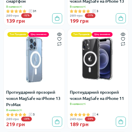
смартфон
чохол MagSafe на iPhone 13
В наявності
В наявності
31
3
289 грн
289 грн
-52%
-31%
139 грн
199 грн
Топ Продажів
Ціну знижено
Топ Продажів
Ціну знижено
Протиударний прозорий
Протиударний прозорий
чохол MagSafe на iPhone 13
чохол MagSafe на iPhone 11
ProMax
В наявності
В наявності
5
4
289 грн
249 грн
-24%
-24%
219 грн
189 грн