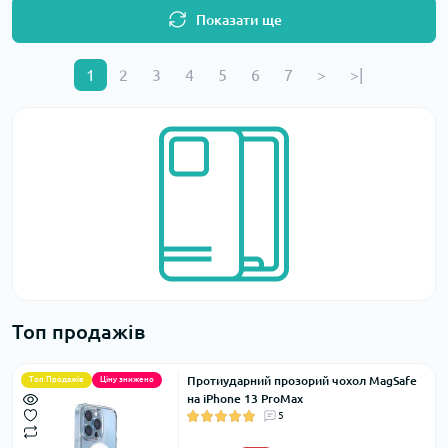
Показати ще
1
2
3
4
5
6
7
>
>|
Топ продажів
Протиударний прозорий чохол MagSafe
Топ Продажів
Ціну знижено
на iPhone 13 ProMax
5