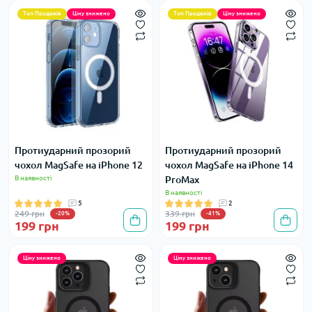
Топ Продажів
Ціну знижено
Топ Продажів
Ціну знижено
Протиударний прозорий
Протиударний прозорий
чохол MagSafe на iPhone 12
чохол MagSafe на iPhone 14
В наявності
ProMax
В наявності
5
2
249 грн
339 грн
-20%
-41%
199 грн
199 грн
Ціну знижено
Ціну знижено