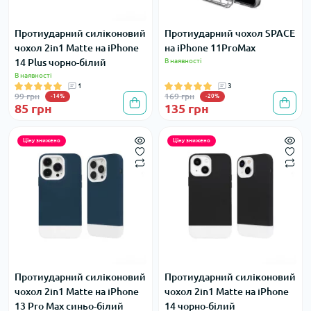
Протиударний силіконовий
Протиударний чохол SPACE
чохол 2in1 Matte на iPhone
на iPhone 11ProMax
14 Plus чорно-білий
В наявності
В наявності
1
3
99 грн
169 грн
-14%
-20%
85 грн
135 грн
Ціну знижено
Ціну знижено
Протиударний силіконовий
Протиударний силіконовий
чохол 2in1 Matte на iPhone
чохол 2in1 Matte на iPhone
13 Pro Max синьо-білий
14 чорно-білий