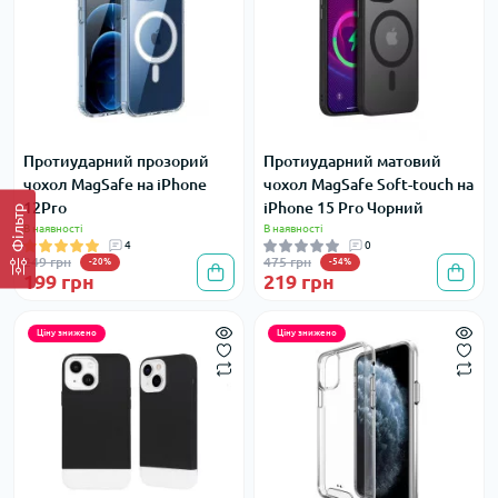
Протиударний прозорий
Протиударний матовий
чохол MagSafe на iPhone
чохол MagSafe Soft-touch на
12Pro
iPhone 15 Pro Чорний
Фільтр
В наявності
В наявності
4
0
249 грн
475 грн
-20%
-54%
199 грн
219 грн
Ціну знижено
Ціну знижено