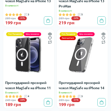
чохол MagSafe на iPhone 13
чохол MagSafe на iPhone 13
В наявності
ProMax
В наявності
3
5
289 грн
289 грн
-31%
-24%
199 грн
219 грн
Топ Продажів
Ціну знижено
Топ Продажів
Ціну знижено
Закінчується
Протиударний прозорий
Протиударний прозорий
чохол MagSafe на iPhone 11
чохол MagSafe на iPhone 14
В наявності
В наявності
4
3
249 грн
289 грн
-24%
-31%
189 грн
199 грн