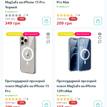
MagSafe на iPhone 15 Pro
Pro Max
Чорний
В наявності
В наявності
0
4
749 грн
339 грн
-53%
-38%
349 грн
209 грн
Топ Продажів
Ціну знижено
Топ Продажів
Ціну знижено
Протиударний прозорий
Протиударний прозорий
чохол MagSafe на iPhone 15
чохол MagSafe на iPhone
Pro
12ProMax
В наявності
В наявності
4
3
339 грн
249 грн
-38%
-38%
209 грн
155 грн