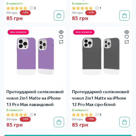
В наявності
В наявності
3
1
99 грн
99 грн
-14%
-14%
85 грн
85 грн
Ціну знижено
Ціну знижено
Протиударний силіконовий
Протиударний силіконовий
чохол 2in1 Matte на iPhone
чохол 2in1 Matte на iPhone
13 Pro Max лавандовий
12 Pro Max сіро-білий
В наявності
В наявності
4
5
99 грн
99 грн
-14%
-14%
85 грн
85 грн