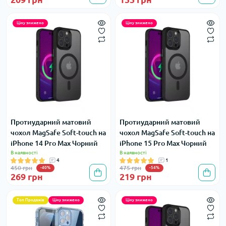
Ціну знижено
Ціну знижено
Протиударний матовий
Протиударний матовий
чохол MagSafe Soft-touch на
чохол MagSafe Soft-touch на
iPhone 14 Pro Max Чорний
iPhone 15 Pro Max Чорний
В наявності
В наявності
4
1
450 грн
475 грн
-40%
-54%
269 грн
219 грн
Топ Продажів
Ціну знижено
Ціну знижено