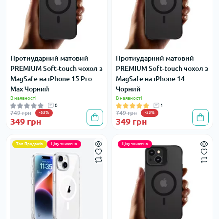
Протиударний матовий
Протиударний матовий
PREMIUM Soft-touch чохол з
PREMIUM Soft-touch чохол з
MagSafe на iPhone 15 Pro
MagSafe на iPhone 14
Max Чорний
Чорний
В наявності
В наявності
0
1
749 грн
749 грн
-53%
-53%
349 грн
349 грн
Топ Продажів
Ціну знижено
Ціну знижено