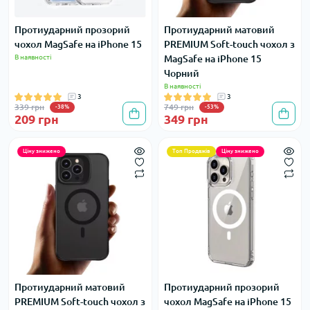
Протиударний прозорий
Протиударний матовий
чохол MagSafe на iPhone 15
PREMIUM Soft-touch чохол з
В наявності
MagSafe на iPhone 15
Чорний
В наявності
3
3
339 грн
749 грн
-38%
-53%
209 грн
349 грн
Ціну знижено
Топ Продажів
Ціну знижено
Протиударний матовий
Протиударний прозорий
PREMIUM Soft-touch чохол з
чохол MagSafe на iPhone 15