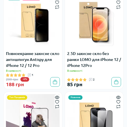
Повноекранне захисне скло
2.5D захисне скло без
антишпигун Antispy для
рамки LOMO для iPhone 12 /
iPhone 12 / 12 Pro
iPhone 12Pro
В наявності
В наявності
1
200 грн
-6%
2
188 грн
85 грн
Топ Продажів
Новинка