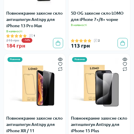
Повноекранне захисне скло
5D OG захисне скло LOMO
антишпигун Antispy для
для iPhone 7+/8+ чорне
iPhone 13 Pro Max
В наявності
В наявності
1
215 грн
-14%
2
184 грн
113 грн
Новинка
Новинка
Повноекранне захисне скло
Повноекранне захисне скло
антишпигун Antispy для
антишпигун Antispy для
iPhone XR / 11
iPhone 15 Plus