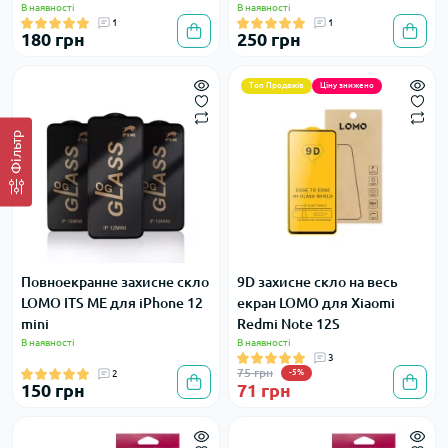
В наявності
В наявності
1
1
180 грн
250 грн
Топ Продажів
Ціну знижено
Фільтр
Повноекранне захисне скло
9D захисне скло на весь
LOMO ITS ME для iPhone 12
екран LOMO для Xiaomi
mini
Redmi Note 12S
В наявності
В наявності
3
75 грн
2
-5%
150 грн
71 грн