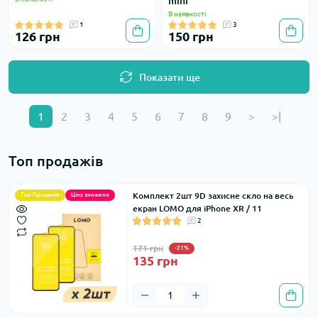
mini
В наявності
1
3
126 грн
150 грн
Показати ще
1
2
3
4
5
6
7
8
9
>
>|
Топ продажів
Комплект 2шт 9D захисне скло на весь
Топ Продажів
Ціну знижено
екран LOMO для iPhone XR / 11
2
171 грн
-21%
135 грн