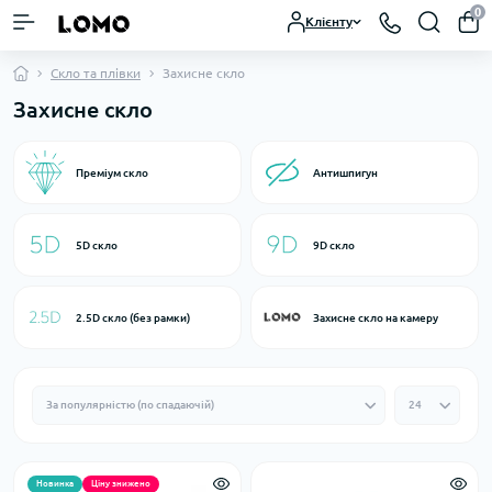
0
Клієнту
Скло та плівки
Захисне скло
Захисне скло
Преміум скло
Антишпигун
5D скло
9D скло
2.5D скло (без рамки)
Захисне скло на камеру
Новинка
Ціну знижено