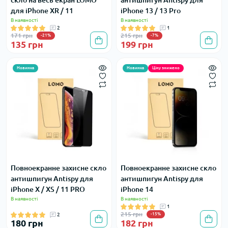
скло на весь екран LOMO
антишпигун Antispy для
для iPhone XR / 11
iPhone 13 / 13 Pro
В наявності
В наявності
2
1
171 грн
215 грн
-21%
-7%
135 грн
199 грн
Новинка
Новинка
Ціну знижено
Повноекранне захисне скло
Повноекранне захисне скло
антишпигун Antispy для
антишпигун Antispy для
iPhone X / XS / 11 PRO
iPhone 14
В наявності
В наявності
1
215 грн
2
-15%
180 грн
182 грн