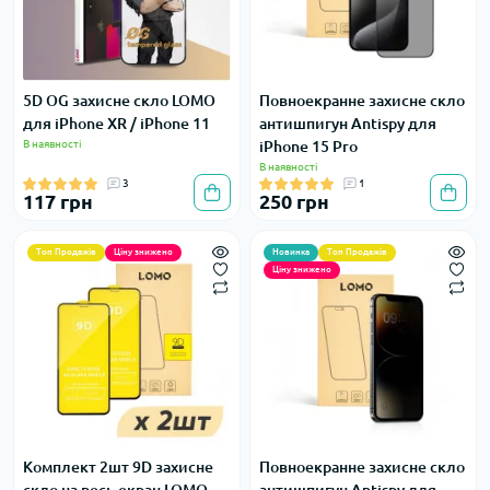
5D OG захисне скло LOMO
Повноекранне захисне скло
для iPhone XR / iPhone 11
антишпигун Antispy для
В наявності
iPhone 15 Pro
В наявності
3
1
117 грн
250 грн
Топ Продажів
Ціну знижено
Новинка
Топ Продажів
Ціну знижено
Комплект 2шт 9D захисне
Повноекранне захисне скло