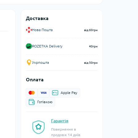
Доставка
Нова Пошта
від 60грн
ROZETKA Delivery
40грн
Укрпошта
від 50грн
Оплата
Apple Pay
Готівкою
Гарантія
Повернення в
продовж 14 днів