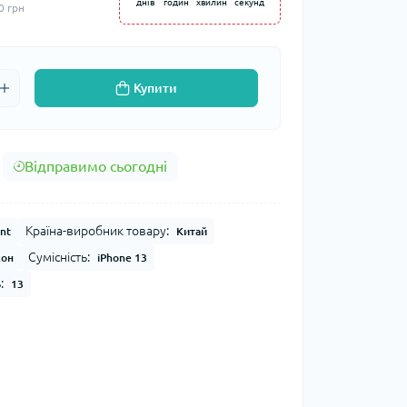
днів
годин
хвилин
секунд
0 грн
Купити
Відправимо сьогодні
Країна-виробник товару:
nt
Китай
Сумісність:
кон
iPhone 13
:
13