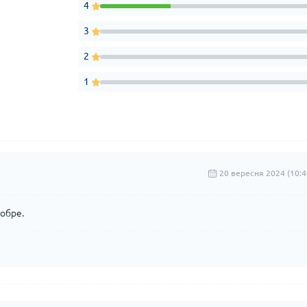
4
3
2
1
20 вересня 2024 (10:4
добре.