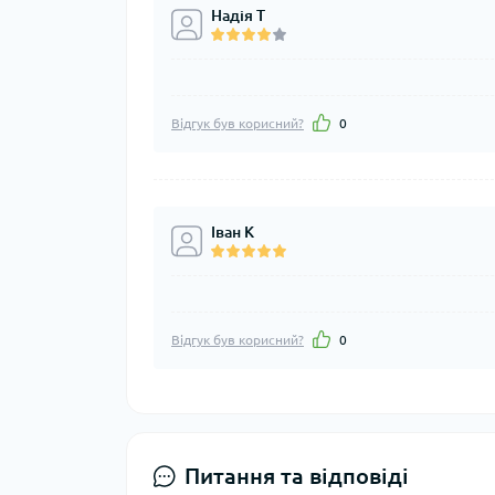
Надія Т
Відгук був корисний?
0
Іван К
Відгук був корисний?
0
Питання та відповіді