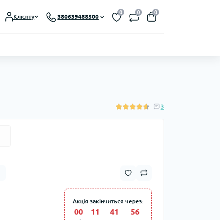
0
0
0
Клієнту
380639488500
3
Акція закінчиться через:
00
:
11
:
41
:
55