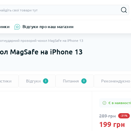
инки
Відгуки про наш магазин
отиударний прозорий чохол MagSafe на iPhone 13
ол MagSafe на iPhone 13
истики
Відгуки
Питання
Рекомендуємо
3
0
Є в наявності
289 грн
-31%
199 грн