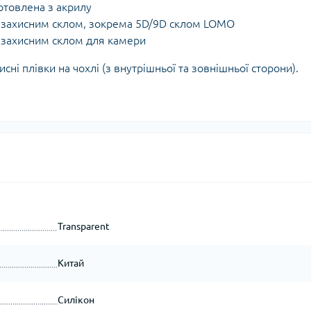
готовлена з акрилу
з захисним склом, зокрема 5D/9D склом LOMO
з захисним склом для камери
ні плівки на чохлі (з внутрішньої та зовнішньої сторони).
Transparent
Китай
Силікон