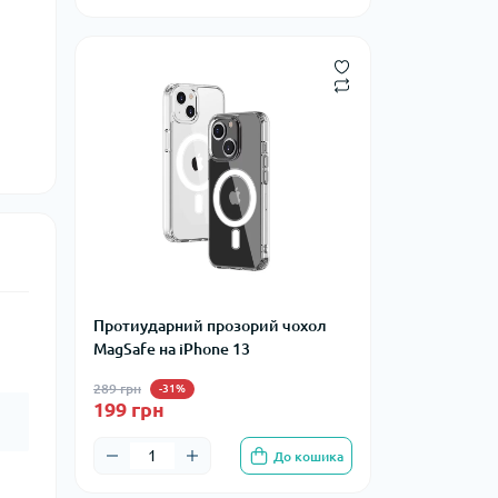
Протиударний прозорий чохол
MagSafe на iPhone 13
289 грн
-31%
199 грн
До кошика