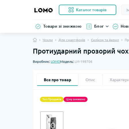
Каталог товарів
Товари зі знижкою
Блог
Нов
Чохли
Для смартфонів
Силікон та Акрил
Пр
Протиударний прозорий чох
Виробник:
LOMO
Модель:
LM-198706
Все про товар
Опис
Характер
Топ Продажів
Ціну знижено