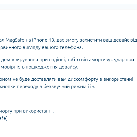
ол MagSafe на
iPhone 13
, дає змогу захистити ваш девайс від
первинного вигляду вашого телефона.
 демпфирування при падінні, тобто він амортизує удар при
ймовірність пошкодження девайсу.
фоном не буде доставляти вам дискомфорту в використанні
 кнопки переходу в беззвучний режим і ін.
морту при використанні.
afe)