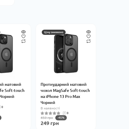
Ціну знижено
ий матовий
Протиударний матовий
e Soft-touch
чохол MagSafe Soft-touch
3 Чорний
на iPhone 13 Pro Max
Чорний
0
В наявності
0
450 грн
-45%
249 грн