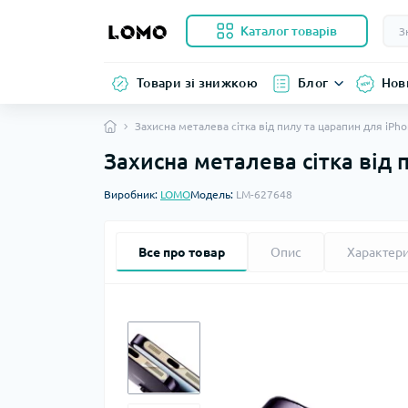
Каталог товарів
Товари зі знижкою
Блог
Нов
Захисна металева сітка від пилу та царапин для iPho
Захисна металева сітка від 
Виробник:
LOMO
Модель:
LM-627648
Все про товар
Опис
Характер