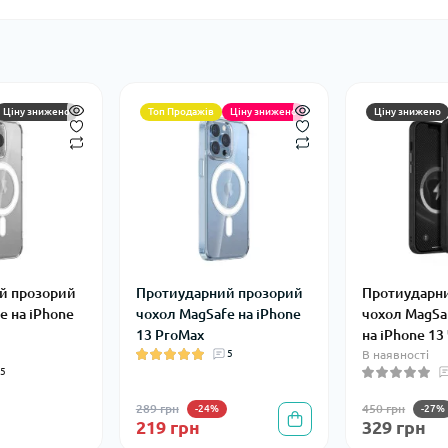
Ціну знижено
Топ Продажів
Ціну знижено
Ціну знижено
й прозорий
Протиударний прозорий
Протиударн
e на iPhone
чохол MagSafe на iPhone
чохол MagSaf
13 ProMax
на iPhone 1
5
В наявності
5
289 грн
450 грн
-24%
-27%
219 грн
329 грн