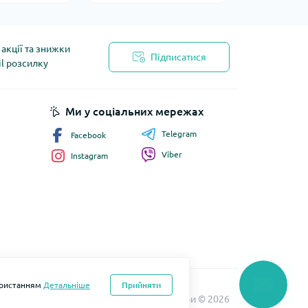
акції та знижки
Підписатися
il розсилку
йності
Ми у соціальних мережах
Telegram
Facebook
Viber
Instagram
користанням
Детальніше
Прийняти
бка та підтримка
LOMO Мобільні аксесуари © 2026