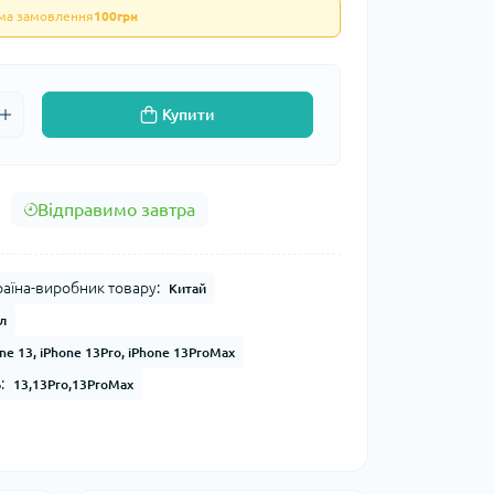
ума замовлення
100грн
Купити
Відправимо завтра
раїна-виробник товару:
Китай
л
ne 13, iPhone 13Pro, iPhone 13ProMax
:
13,13Pro,13ProMax