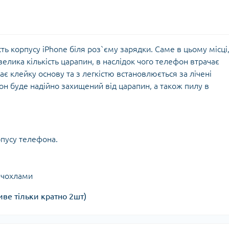
ь корпусу iPhone біля роз`єму зарядки. Саме в цьому місці
елика кількість царапин, в наслідок чого телефон втрачає
є клейку основу та з легкістю встановлюється за лічені
он буде надійно захищений від царапин, а також пилу в
рпусу телефона.
з чохлами
ве тільки кратно 2шт)