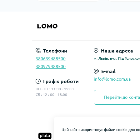
Телефони
Наша адреса
380639488500
м. Львів, вул. Під Голоско
380979488500
E-mail
info@lomo.com.ua
Графік роботи
ПН - ПТ : 11:00 - 19:00
СБ : 12 : 00 - 18:00
Перейти до конта
Цей сайт використовує файли cookie для п