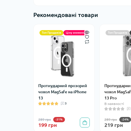
Рекомендовані товари
Топ Продажів
Ціну знижено
Топ Продажів
Протиударний прозорий
Протиударни
чохол MagSafe на iPhone
чохол MagSaf
13
13 Pro
3
В наявності
289 грн
289 грн
-31%
-24%
199 грн
219 грн