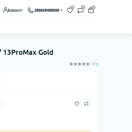
0
0
0
Клієнту
380639488500
 / 13ProMax Gold
0