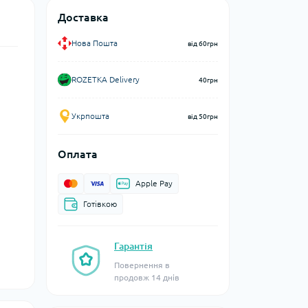
Доставка
Нова Пошта
від 60грн
,
ROZETKA Delivery
40грн
Укрпошта
від 50грн
Оплата
Apple Pay
Готівкою
Гарантія
Повернення в
продовж 14 днів