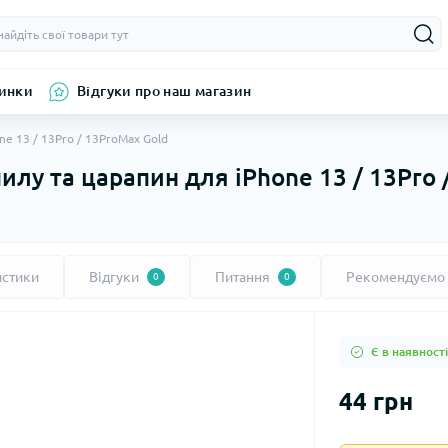
инки
Відгуки про наш магазин
ne 13 / 13Pro / 13ProMax Gold
пилу та царапин для iPhone 13 / 13Pro
истики
Відгуки
Питання
Рекомендуємо
0
0
Є в наявності
44 грн