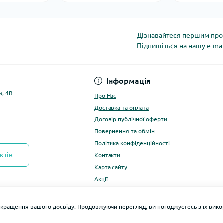
Дізнавайтеся першим про 
Підпишіться на нашу e-ma
Політика конфіденці
Інформація
м, 4В
Про Нас
Доставка та оплата
Договір публічної оферти
Повернення та обмін
Політика конфіденційності
ктів
Контакти
Карта сайту
Акції
окращення вашого досвіду. Продовжуючи перегляд, ви погоджуєтесь з їх ви
Розро