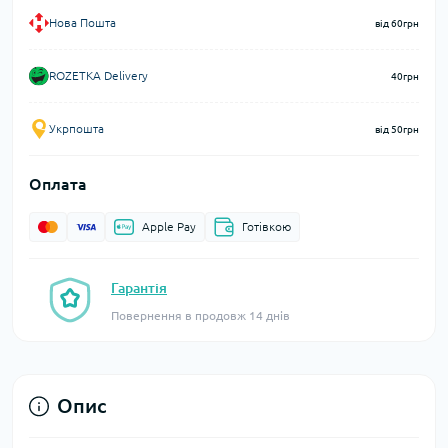
Нова Пошта
від 60грн
ROZETKA Delivery
40грн
Укрпошта
від 50грн
Оплата
Apple Pay
Готівкою
Гарантія
Повернення в продовж 14 днів
Опис