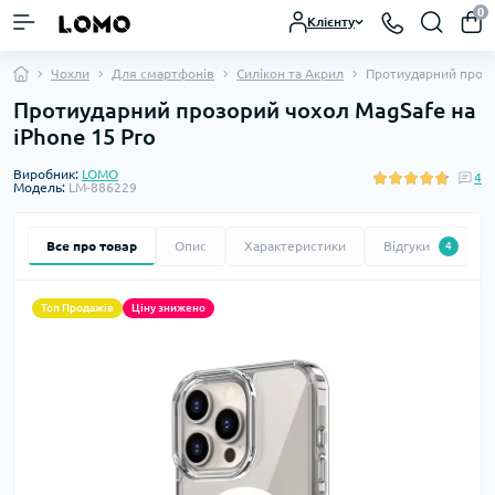
0
Клієнту
Чохли
Для смартфонів
Силікон та Акрил
Протиударний прозо
Протиударний прозорий чохол MagSafe на
iPhone 15 Pro
Виробник:
LOMO
4
Модель:
LM-886229
Все про товар
Опис
Характеристики
Відгуки
4
Топ Продажів
Ціну знижено