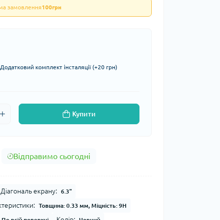
ума замовлення
100грн
Додатковий комплект інсталяції (+20 грн)
Купити
Відправимо сьогодні
Діагональ екрану:
6.3"
ктеристики:
Товщина: 0.33 мм, Міцність: 9H
Колір:
По всій поверхні
Чорний