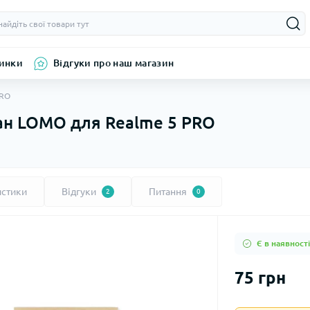
инки
Відгуки про наш магазин
PRO
ран LOMO для Realme 5 PRO
истики
Відгуки
Питання
2
0
Є в наявності
75 грн