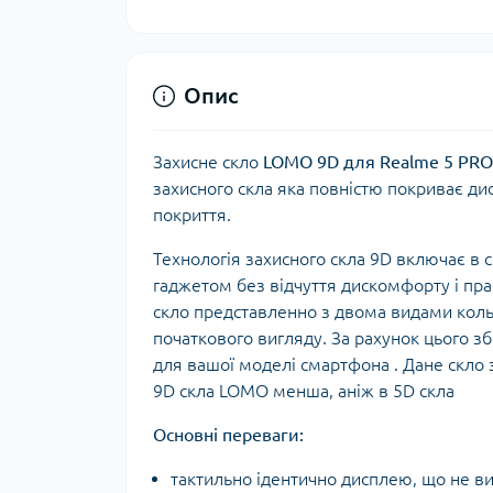
Опис
Захисне скло
LOMO 9D для Realme 5 PRO
захисного скла яка повністю покриває д
покриття.
Технологія захисного скла 9D включає в 
гаджетом без відчуття дискомфорту і пра
скло представленно з двома видами коль
початкового вигляду. За рахунок цього з
для вашої моделі смартфона . Дане скло 
9D скла LOMO менша, аніж в 5D скла
Основні переваги:
тактильно ідентично дисплею, що не в