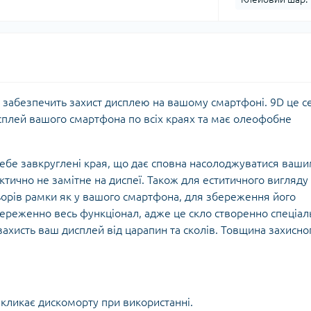
забезпечить захист дисплею на вашому смартфоні. 9D це с
исплей вашого смартфона по всіх краях та має олеофобне
себе завкруглені края, що дає сповна насолоджуватися ваш
ктично не замітне на диспеї. Також для еститичного вигляду
орів рамки як у вашого смартфона, для збереження його
береженно весь функціонал, адже це скло створенно спеціал
захисть ваш дисплей від царапин та сколів. Товщина захисно
икликає дискоморту при використанні.