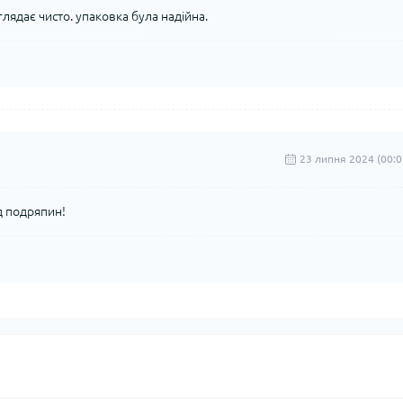
лядає чисто. упаковка була надійна.
23 липня 2024 (00:0
д подряпин!