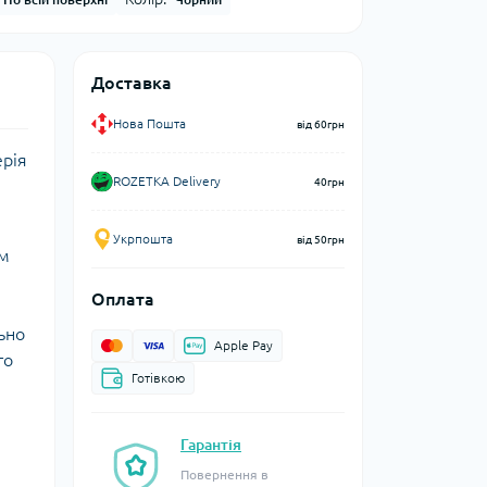
Доставка
Нова Пошта
від 60грн
ерія
ROZETKA Delivery
40грн
Укрпошта
від 50грн
им
Оплата
ьно
Apple Pay
го
Готівкою
Гарантія
Повернення в