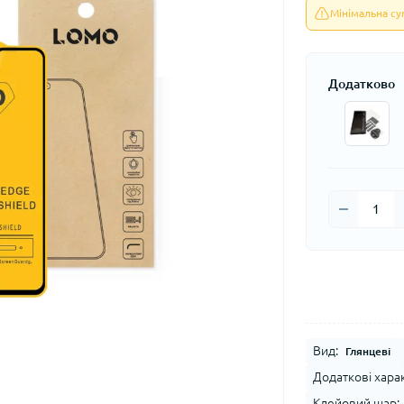
Мінімальна с
Додатково
Вид:
Глянцеві
Додаткові хара
Клейовий шар: