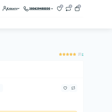
0
0
0
Клієнту
380639488500
2