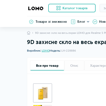
Каталог товарів
Товари зі знижкою
Блог
Нов
9D захисне скло на весь екран LOMO для Realme 5 
9D захисне скло на весь ек
Виробник:
LOMO
Модель:
LM-228886
Все про товар
Опис
Характер