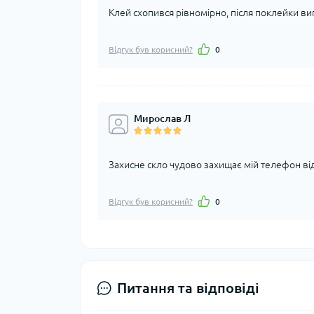
Клей схопився рівномірно, після поклейки виг
Відгук був корисний?
0
Мирослав Л
Захисне скло чудово захищає мій телефон ві
Відгук був корисний?
0
Питання та відповіді