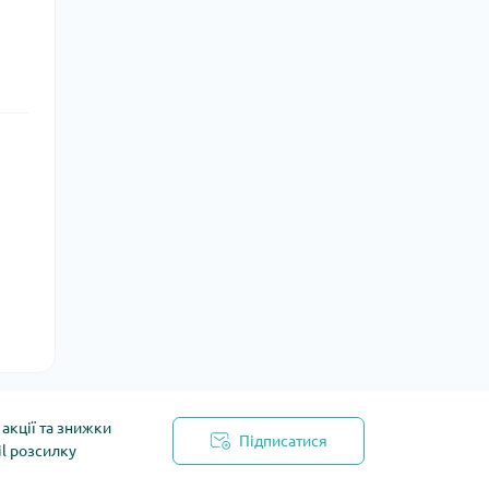
акції та знижки
Підписатися
il розсилку
йності