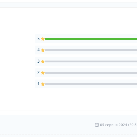
5
4
3
2
1
05 серпня 2024 (20:5