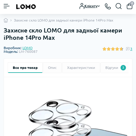
0
Клієнту
Захисне скло LOMO для задньої камери iPhone 14Pro Max
Захисне скло LOMO для задньої камери
iPhone 14Pro Max
Виробник:
LOMO
3
Модель:
LM-760087
Все про товар
Опис
Характеристики
Відгуки
3