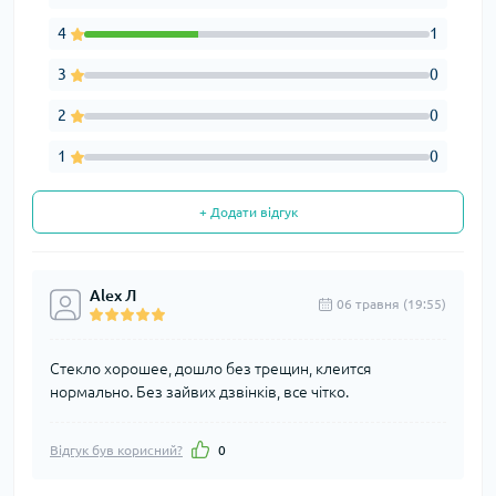
4
1
3
0
2
0
1
0
+ Додати відгук
Alex Л
06 травня (19:55)
Стекло хорошее, дошло без трещин, клеится
нормально. Без зайвих дзвінків, все чітко.
Відгук був корисний?
0