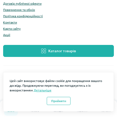
Договір публічної оферти
Повернення та обмін
Політика конфіденційності
Контакти
Карта сайту
Акції
Каталог товарів
Цей сайт використовує файли cookie для покращення вашого
досвіду. Продовжуючи перегляд, ви погоджуєтесь з їх
використанням
Детальніше
Розробка та підтримка
LOMO Мобільні аксесуари © 2026
Прийняти
0
0
Каталог
Головна
Закладки
Порівняти
Контакти