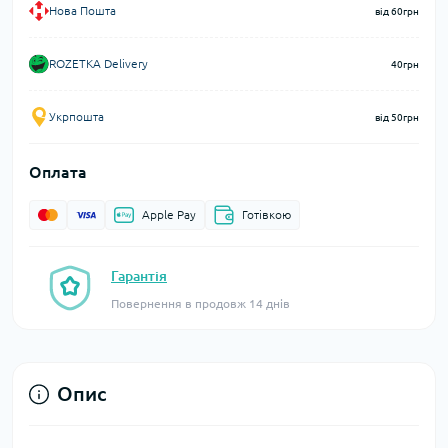
Нова Пошта
від 60грн
ROZETKA Delivery
40грн
Укрпошта
від 50грн
Оплата
Apple Pay
Готівкою
Гарантія
Повернення в продовж 14 днів
Опис