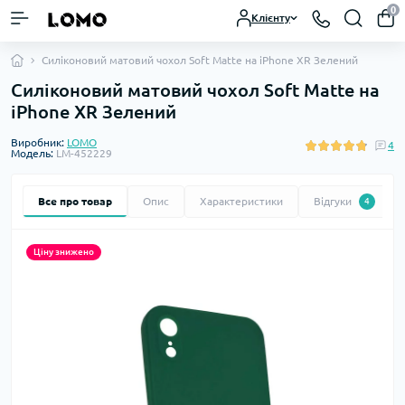
0
Клієнту
Силіконовий матовий чохол Soft Matte на iPhone XR Зелений
Силіконовий матовий чохол Soft Matte на
iPhone XR Зелений
Виробник:
LOMO
4
Модель:
LM-452229
Все про товар
Опис
Характеристики
Відгуки
4
Ціну знижено