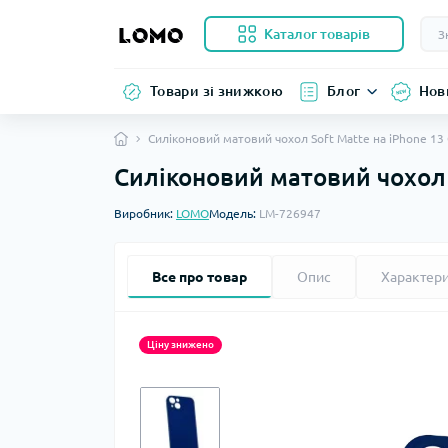
Каталог товарів
Товари зі знижкою
Блог
Нов
Силіконовий матовий чохол Soft Matte на iPhone 13 
Силіконовий матовий чохол 
Виробник:
LOMO
Модель:
LM-726947
Все про товар
Опис
Характер
Ціну знижено