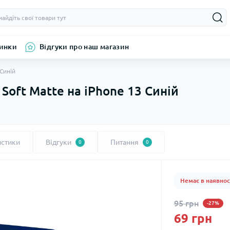
инки
Відгуки про наш магазин
Синій
Soft Matte на iPhone 13 Синій
истики
Відгуки
Питання
0
0
Немає в наявнос
95 грн
-27%
69 грн