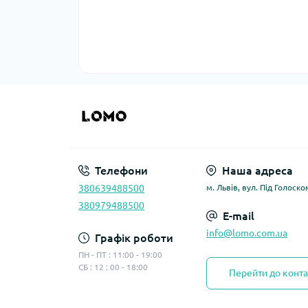
Телефони
Наша адреса
380639488500
м. Львів, вул. Під Голоско
380979488500
E-mail
info@lomo.com.ua
Графік роботи
ПН - ПТ : 11:00 - 19:00
СБ : 12 : 00 - 18:00
Перейти до конта