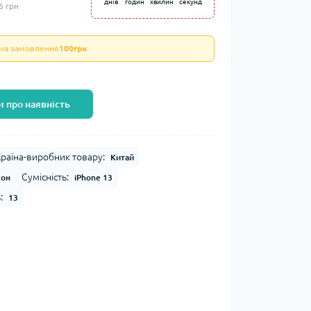
днів
годин
хвилин
секунд
6 грн
ума замовлення
100грн
 про наявність
раїна-виробник товару:
Китай
Сумісність:
кон
iPhone 13
:
13