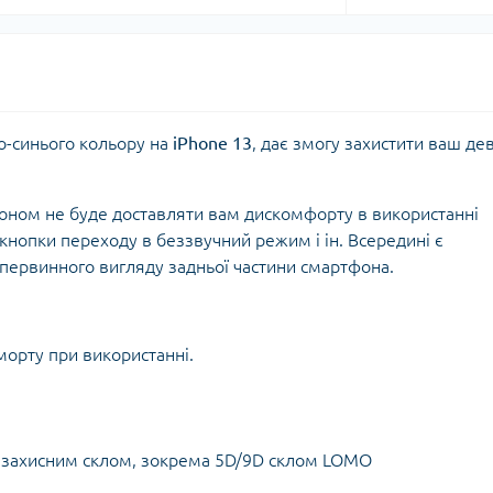
о-синього кольору на
iPhone 13
, дає змогу захистити ваш де
фоном не буде доставляти вам дискомфорту в використанні
 кнопки переходу в беззвучний режим і ін. Всередині є
 первинного вигляду задньої частини смартфона.
морту при використанні.
з захисним склом, зокрема 5D/9D склом LOMO