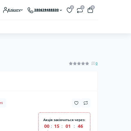
0
0
0
Клієнту
380639488500
0
ті
Акція закінчиться через:
00
:
15
:
01
:
44