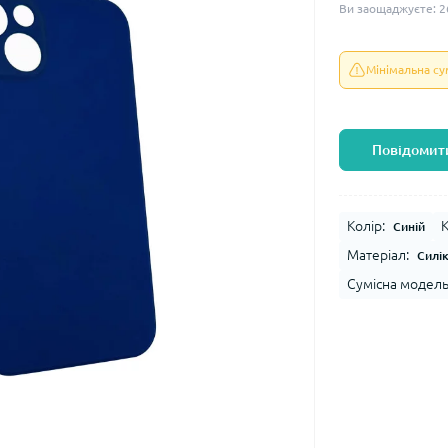
Ви заощаджуєте:
2
Мінімальна с
Повідомити
Колір:
К
Синій
Матеріал:
Силі
Сумісна модель