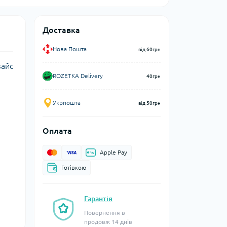
Доставка
Нова Пошта
від 60грн
вайс
ROZETKA Delivery
40грн
Укрпошта
від 50грн
Оплата
Apple Pay
Готівкою
Гарантія
Повернення в
продовж 14 днів