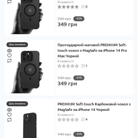
В наявності
0
749 грн
-53%
349 грн
Протиударний матовий PREMIUM Soft-
Ціну знижено
touch чохол з MagSafe на iPhone 14 Pro
Max Чорний
В наявності
1
749 грн
-53%
349 грн
PREMIUM Soft-touch Карбоновий чохол з
Ціну знижено
MagSafe на iPhone 14 Чорний
В наявності
4
749 грн
-33%