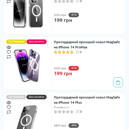
3
339 грн
-41%
199 грн
Протиударний прозорий чохол MagSafe
Топ Продажів
Ціну знижено
на iPhone 14 ProMax
2
339 грн
-41%
199 грн
Протиударний прозорий чохол MagSafe
Топ Продажів
Ціну знижено
на iPhone 14 Plus
В наявності
3
289 грн
-48%