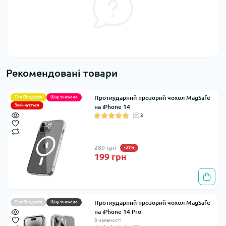
Рекомендовані товари
Протиударний прозорий чохол MagSafe
Топ Продажів
Ціну знижено
Закінчується
на iPhone 14
3
289 грн
-31%
199 грн
Протиударний прозорий чохол MagSafe
Топ Продажів
Ціну знижено
на iPhone 14 Pro
В наявності