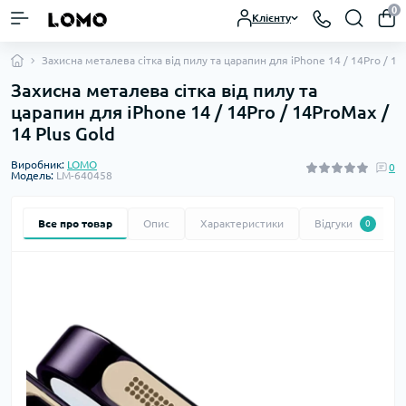
0
Клієнту
Захисна металева сітка від пилу та царапин для iPhone 14 / 14Pro / 14
Захисна металева сітка від пилу та
царапин для iPhone 14 / 14Pro / 14ProMax /
14 Plus Gold
Виробник:
LOMO
0
Модель:
LM-640458
Все про товар
Опис
Характеристики
Відгуки
0