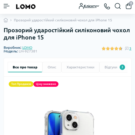
0
Клієнту
Прозорий ударостійкий силіконовий чохол для iPhone 15
Прозорий ударостійкий силіконовий чохол
для iPhone 15
Виробник:
LOMO
3
Модель:
LM-927381
Все про товар
Опис
Характеристики
Відгуки
3
Топ Продажів
Ціну знижено