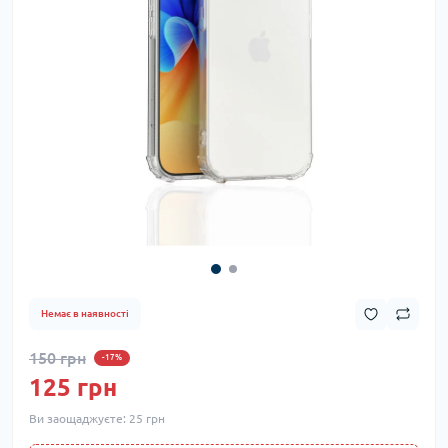
Немає в наявності
150 грн
-17%
125 грн
Ви заощаджуєте:
25 грн