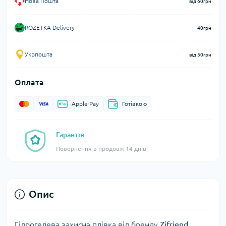
Нова Пошта
від 60грн
ROZETKA Delivery
40грн
Укрпошта
від 50грн
Оплата
Apple Pay
Готівкою
Гарантія
Повернення в продовж 14 днів
Опис
Гідрогелева захисна плівка від бренду
Zifriend
.