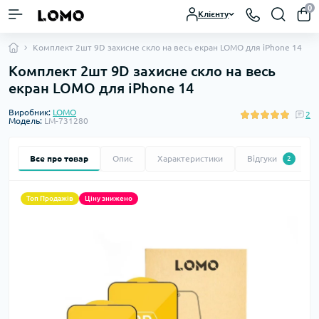
0
Клієнту
Комплект 2шт 9D захисне скло на весь екран LOMO для iPhone 14
Комплект 2шт 9D захисне скло на весь
екран LOMO для iPhone 14
Виробник:
LOMO
2
Модель:
LM-731280
Все про товар
Опис
Характеристики
Відгуки
2
Топ Продажів
Ціну знижено