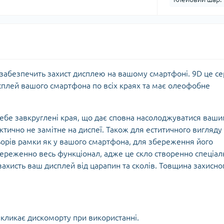
забезпечить захист дисплею на вашому смартфоні. 9D це се
исплей вашого смартфона по всіх краях та має олеофобне
себе завкруглені края, що дає сповна насолоджуватися ваш
ктично не замітне на диспеї. Також для еститичного вигляду
орів рамки як у вашого смартфона, для збереження його
береженно весь функціонал, адже це скло створенно спеціал
захисть ваш дисплей від царапин та сколів. Товщина захисно
икликає дискоморту при використанні.