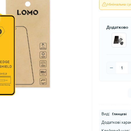
Мінімальна с
Додатково
Вид:
Глянцеві
Додаткові хара
Клейовий шар: