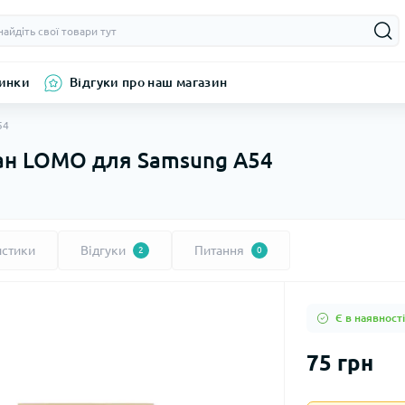
инки
Відгуки про наш магазин
54
ран LOMO для Samsung A54
истики
Відгуки
Питання
2
0
Є в наявності
75 грн