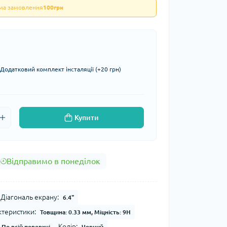
ума замовлення
100грн
Додатковий комплект інсталяції (+20 грн)
Купити
Відправимо в понеділок
Діагональ екрану:
6.4"
ктеристики:
Товщина: 0.33 мм, Міцність: 9H
Колір:
По всій поверхні
Чорний