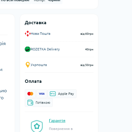
Доставка
Нова Пошта
від 60грн
рія
ROZETKA Delivery
40грн
Укрпошта
від 50грн
им
Оплата
ьно
Apple Pay
го
Готівкою
Гарантія
Повернення в