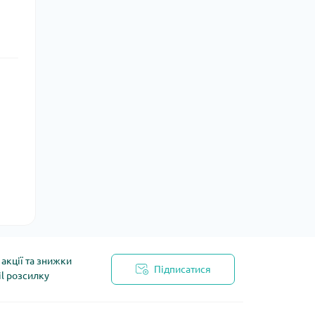
акції та знижки
Підписатися
il розсилку
йності