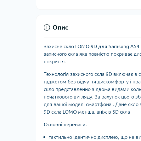
Опис
Захисне скло
LOMO 9D для Samsung A54
захисного скла яка повністю покриває д
покриття.
Технологія захисного скла 9D включає в 
гаджетом без відчуття дискомфорту і пра
скло представленно з двома видами коль
початкового вигляду. За рахунок цього з
для вашої моделі смартфона . Дане скло 
9D скла LOMO менша, аніж в 5D скла
Основні переваги:
тактильно ідентично дисплею, що не в