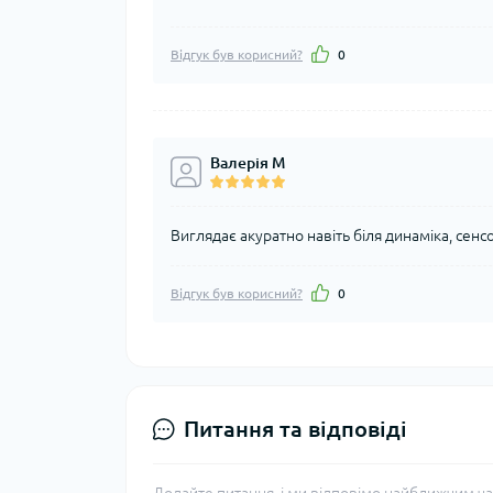
Відгук був корисний?
0
Валерія М
Виглядає акуратно навіть біля динаміка, сенсо
Відгук був корисний?
0
Питання та відповіді