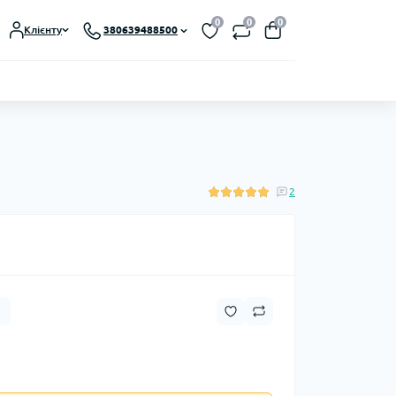
0
0
0
Клієнту
380639488500
2