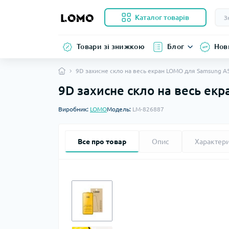
Каталог товарів
Товари зі знижкою
Блог
Нов
9D захисне скло на весь екран LOMO для Samsung A
9D захисне скло на весь ек
Виробник:
LOMO
Модель:
LM-826887
Все про товар
Опис
Характер