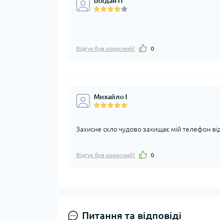
Богдан П
Відгук був корисний?
0
Михайло І
Захисне скло чудово захищає мій телефон ві
Відгук був корисний?
0
Питання та відповіді