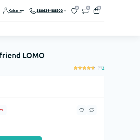
0
0
0
Клієнту
380639488500
ifriend LOMO
3
ті