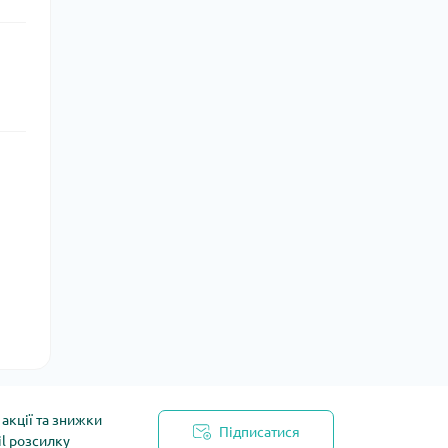
акції та знижки
Підписатися
il розсилку