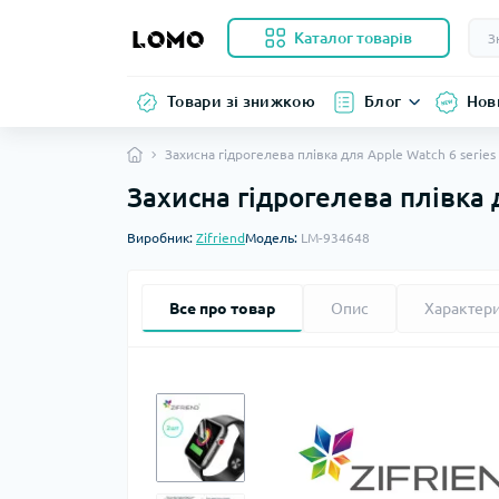
Каталог товарів
Товари зі знижкою
Блог
Нов
Захисна гідрогелева плівка для Apple Watch 6 serie
Захисна гідрогелева плівка 
Виробник:
Zifriend
Модель:
LM-934648
Все про товар
Опис
Характер