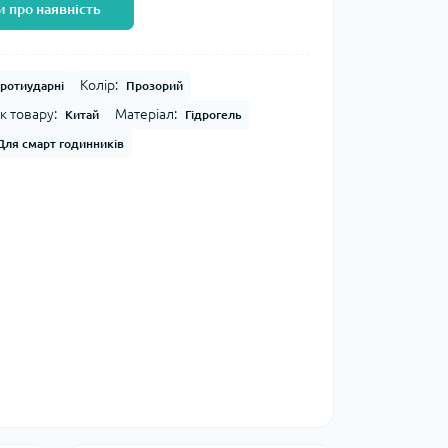
 про наявність
Колір:
Протиударні
Прозорий
к товару:
Матеріал:
Китай
Гідрогель
Для смарт годинників