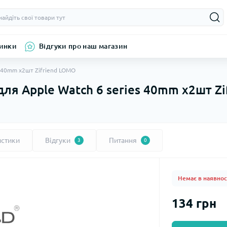
инки
Відгуки про наш магазин
s 40mm х2шт Zifriend LOMO
для Apple Watch 6 series 40mm х2шт Z
истики
Відгуки
Питання
3
0
Немає в наявнос
134 грн