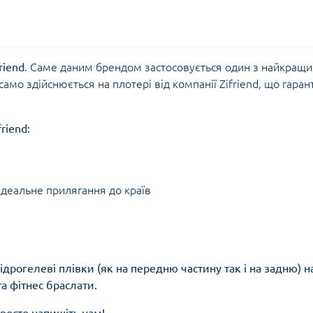
riend
. Саме даним брендом застосовується один з найкращи
само здійснюється на плотері від компанії Zifriend, що гаран
riend:
ідеальне прилягання до країв
дрогелеві плівки (як на передню частину так і на задню) н
а фітнес браслати.