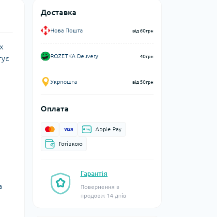
Доставка
Нова Пошта
від 60грн
х
ROZETKA Delivery
40грн
тує
Укрпошта
від 50грн
Оплата
Apple Pay
Готівкою
Гарантія
а
Повернення в
продовж 14 днів