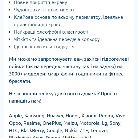
Повне покриття екрану
Чудові захисні властивості
Клейова основа по всьому периметру, ідеальне
прилягання до країв
Найкращі олеофобні властивості
Чіткість та ідеальна передача кольору
Ідеальні тактильні відчуття
Ми можемо запропонувати вам захисні гідрогелеві
плівки (як на передню частину так і на задню) на
3000+ моделей: смартфони, годинники та фітнес
браслати.
Не знайшли плівку для свого гаджета? Просто
напишіть нам!
Apple, Samsung, Huawei, Honor, Xiaomi, Redmi, Vivo,
Oppo, Realme, OnePlus, Meizu, Motorola, Lg, Sony,
HTC, BlackBerry, Google, Nokia, ZTE, Lenovo,
Blackview, Asus, Dooge, Neffos та ін.!