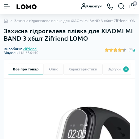
0
Клієнту
Захисна гідрогелева плівка для XIAOMI MI BAND 3 х6шт Zifriend LOMO
Захисна гідрогелева плівка для XIAOMI MI
BAND 3 х6шт Zifriend LOMO
Виробник:
Zifriend
4
Модель:
LM-636140
Все про товар
Опис
Характеристики
Відгуки
4