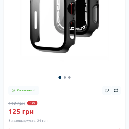
Є в наявності
149 грн
-16%
125 грн
Ви заощаджуєте:
24 грн