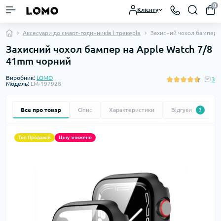
0
Клієнту
Аксесуари до смарт-годинників і трекерів
Захисний чохол бампер 
Захисний чохол бампер на Apple Watch 7/8
41mm чорний
Виробник:
LOMO
3
Модель:
LM-197928
Все про товар
Опис
Характеристики
Відгуки
3
Топ Продажів
Ціну знижено