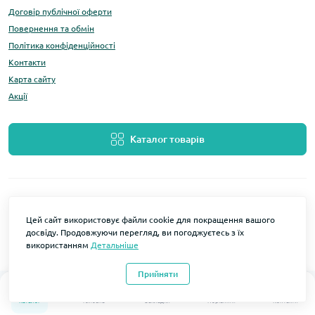
Договір публічної оферти
Повернення та обмін
Політика конфіденційності
Контакти
Карта сайту
Акції
Каталог товарів
Цей сайт використовує файли cookie для покращення вашого
досвіду. Продовжуючи перегляд, ви погоджуєтесь з їх
використанням
Детальніше
Розробка та підтримка
LOMO Мобільні аксесуари © 2026
Прийняти
0
0
Каталог
Головна
Закладки
Порівняти
Контакти