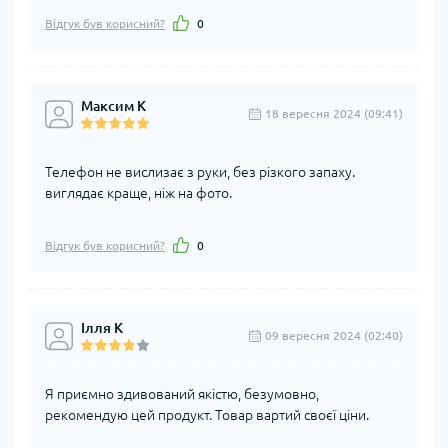
Відгук був корисний?
0
Максим К
18 вересня 2024 (09:41)
Телефон не вислизає з руки, без різкого запаху.
виглядає краще, ніж на фото.
Відгук був корисний?
0
Ілля К
09 вересня 2024 (02:40)
Я приємно здивований якістю, безумовно,
рекомендую цей продукт. Товар вартий своєї ціни.