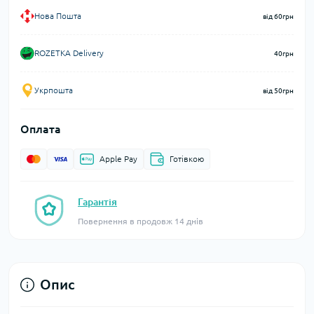
Нова Пошта
від 60грн
ROZETKA Delivery
40грн
Укрпошта
від 50грн
Оплата
Apple Pay
Готівкою
Гарантія
Повернення в продовж 14 днів
Опис