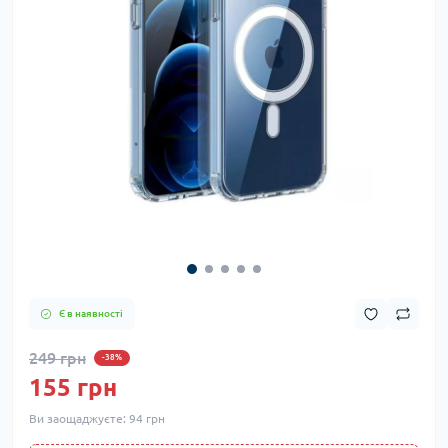
Є в наявності
249 грн
-38%
155 грн
Ви заощаджуєте:
94 грн