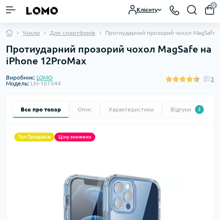
0
Клієнту
Чохли
Для смартфонів
Протиударний прозорий чохол MagSafe н
Протиударний прозорий чохол MagSafe на
iPhone 12ProMax
Виробник:
LOMO
3
Модель:
LM-107544
Все про товар
Опис
Характеристики
Відгуки
3
Топ Продажів
Ціну знижено