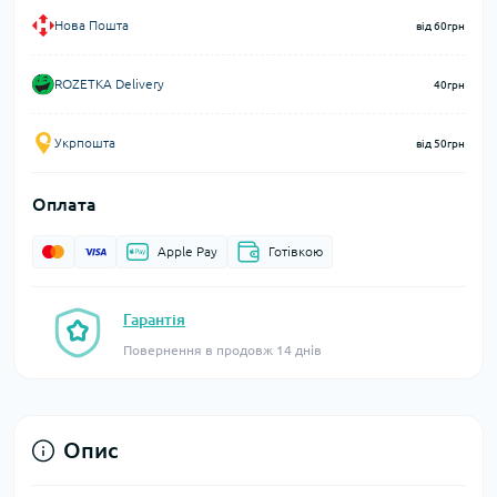
Нова Пошта
від 60грн
ROZETKA Delivery
40грн
Укрпошта
від 50грн
Оплата
Apple Pay
Готівкою
Гарантія
Повернення в продовж 14 днів
Опис