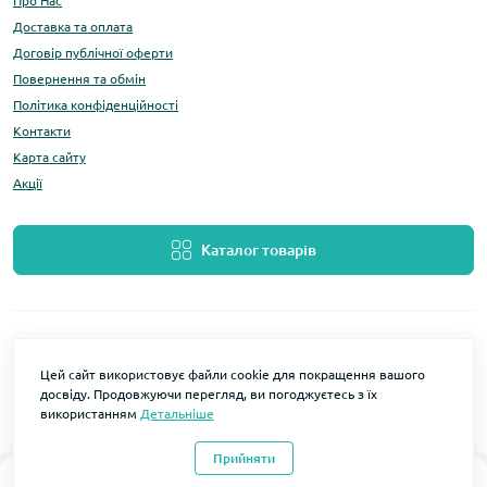
Про Нас
Доставка та оплата
Договір публічної оферти
Повернення та обмін
Політика конфіденційності
Контакти
Карта сайту
Акції
Каталог товарів
Цей сайт використовує файли cookie для покращення вашого
досвіду. Продовжуючи перегляд, ви погоджуєтесь з їх
використанням
Детальніше
Розробка та підтримка
LOMO Мобільні аксесуари © 2026
Прийняти
0
0