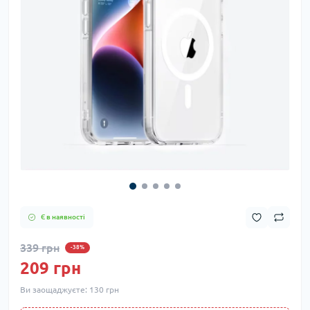
Є в наявності
339 грн
-38%
209 грн
Ви заощаджуєте:
130 грн