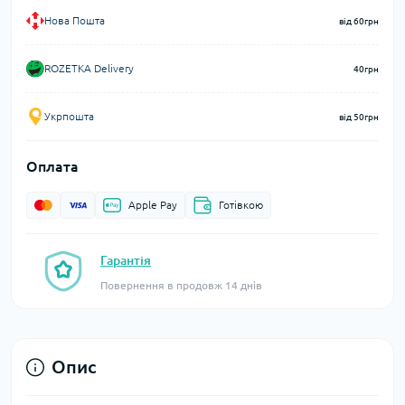
Нова Пошта
від 60грн
ROZETKA Delivery
40грн
Укрпошта
від 50грн
Оплата
Apple Pay
Готівкою
Гарантія
Повернення в продовж 14 днів
Опис