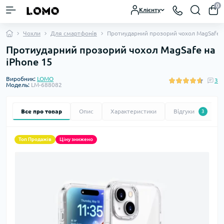
0
Клієнту
Чохли
Для смартфонів
Протиударний прозорий чохол MagSafe н
Протиударний прозорий чохол MagSafe на
iPhone 15
Виробник:
LOMO
3
Модель:
LM-688082
Все про товар
Опис
Характеристики
Відгуки
3
Топ Продажів
Ціну знижено