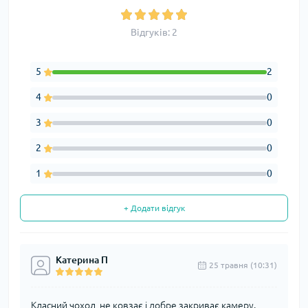
Відгуків: 2
5
2
4
0
3
0
2
0
1
0
+ Додати відгук
Катерина П
25 травня (10:31)
Класний чохол, не ковзає і добре закриває камеру.