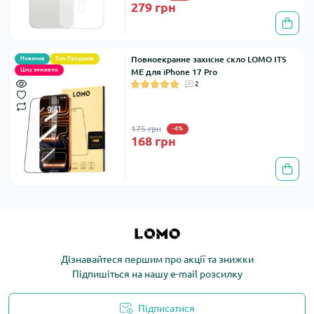
279 грн
Повноекранне захисне скло LOMO ITS
Новинка
Топ Продажів
Ціну знижено
ME для iPhone 17 Pro
2
175 грн
-4%
168 грн
Дізнавайтеся першим про акції та знижки
Підпишіться на нашу e-mail розсилку
Підписатися