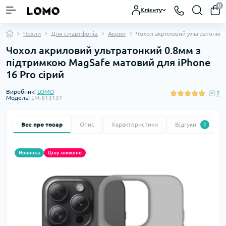
0
Клієнту
Чохли
Для смартфонів
Акрил
Чохол акриловий ультратонкий 
Чохол акриловий ультратонкий 0.8мм з
підтримкою MagSafe матовий для iPhone
16 Pro сірий
Виробник:
LOMO
2
Модель:
LM-613131
Все про товар
Опис
Характеристики
Відгуки
2
Новинка
Ціну знижено