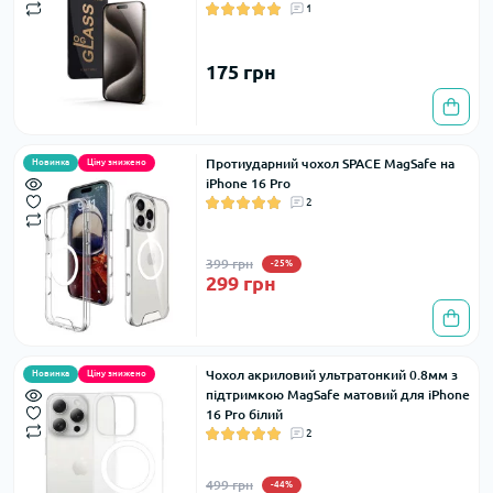
1
175 грн
Протиударний чохол SPACE MagSafe на
Новинка
Ціну знижено
iPhone 16 Pro
2
399 грн
-25%
299 грн
Чохол акриловий ультратонкий 0.8мм з
Новинка
Ціну знижено
підтримкою MagSafe матовий для iPhone
16 Pro білий
2
499 грн
-44%