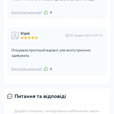
Відгук був корисний?
0
Юрій
05 грудня 2025 (16:17)
Очікувала простіший варіант, але якість приємно
здивувала.
Відгук був корисний?
0
Питання та відповіді
Додайте питання, і ми відповімо найближчим часом.