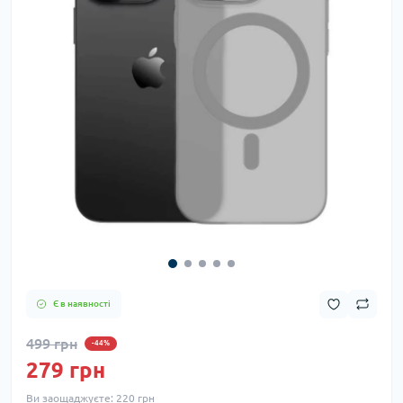
Є в наявності
499 грн
-44%
279 грн
Ви заощаджуєте:
220 грн