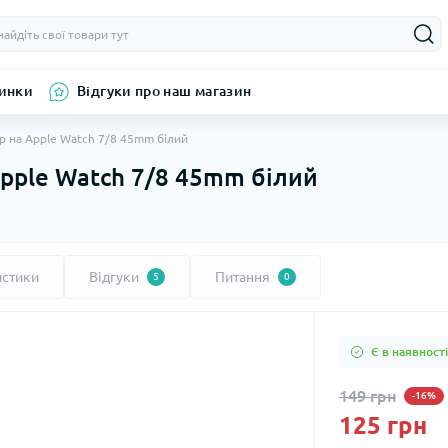
инки
Відгуки про наш магазин
р на Apple Watch 7/8 45mm білий
pple Watch 7/8 45mm білий
истики
Відгуки
Питання
5
0
Є в наявності
149 грн
-16%
125 грн