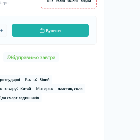
днів
годин
хвилин
секунд
4 грн
Купити
Відправимо завтра
Колір:
Протиударні
Білий
к товару:
Матеріал:
Китай
пластик, скло
Для смарт-годинників