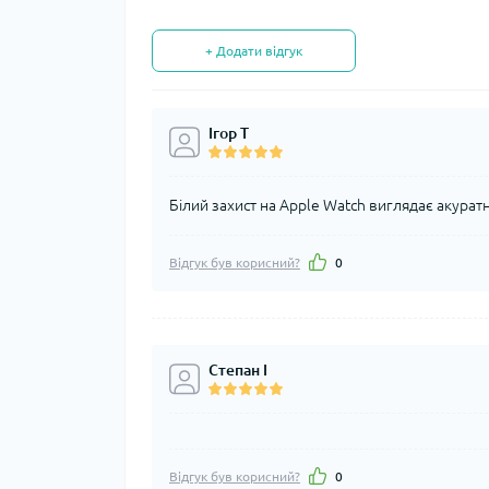
+ Додати відгук
Ігор Т
Білий захист на Apple Watch виглядає акурат
Відгук був корисний?
0
Степан І
Відгук був корисний?
0