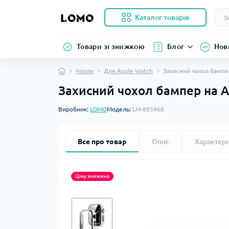
Каталог товарів
Товари зі знижкою
Блог
Нов
Чохли
Для Apple Watch
Захисний чохол бампе
Захисний чохол бампер на A
Виробник:
LOMO
Модель:
LM-885960
Все про товар
Опис
Характер
Ціну знижено