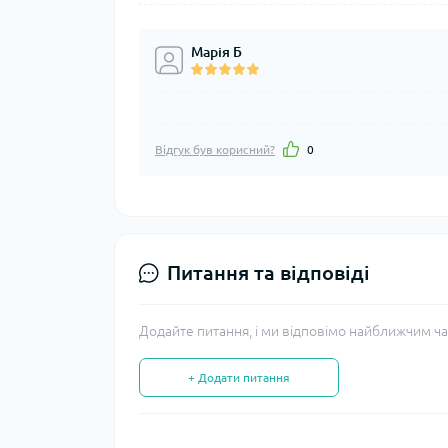
Марія Б
Відгук був корисний?
0
Питання та відповіді
Додайте питання, і ми відповімо найближчим ча
+ Додати питання