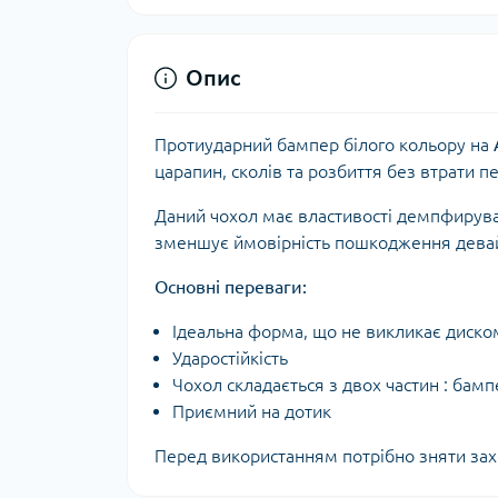
Опис
Протиударний бампер білого кольору на
царапин, сколів та розбиття без втрати п
Даний чохол має властивості демпфируван
зменшує ймовірність пошкодження девай
Основні переваги:
Ідеальна форма, що не викликає диско
Ударостійкість
Чохол складається з двох частин : бамп
Приємний на дотик
Перед використанням потрібно зняти захи