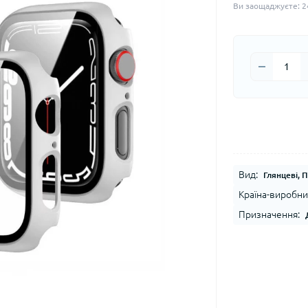
Ви заощаджуєте:
2
Вид:
Глянцеві, 
Країна-виробни
Призначення: