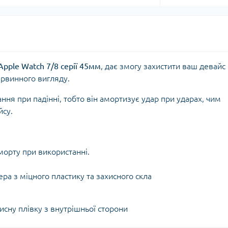
Apple Watch 7/8 серії 45мм
, дає змогу захистити ваш девайс 
ервинного вигляду.
ня при падінні, тобто він амортизує удар при ударах, чим
су.
морту при використанні.
ера з міцного пластику та захисного скла
сну плівку з внутрішньої сторони