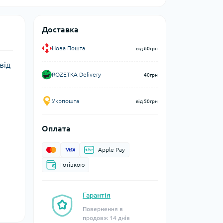
Доставка
Нова Пошта
від 60грн
від
ROZETKA Delivery
40грн
Укрпошта
від 50грн
Оплата
Apple Pay
Готівкою
Гарантія
Повернення в
продовж 14 днів