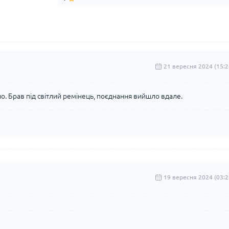
21 вересня 2024 (15:2
но. Брав під світлий ремінець, поєднання вийшло вдале.
19 вересня 2024 (03:2