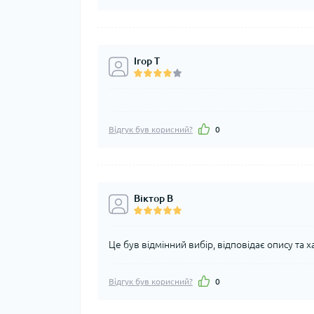
Ігор Т
Відгук був корисний?
0
Віктор В
Це був відмінний вибір, відповідає опису та 
Відгук був корисний?
0