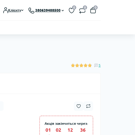
0
0
0
Клієнту
380639488500
5
Акція закінчиться через:
01
:
02
:
12
:
34