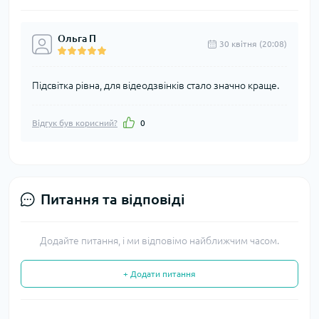
Ольга П
30 квітня (20:08)
Підсвітка рівна, для відеодзвінків стало значно краще.
Відгук був корисний?
0
Питання та відповіді
Додайте питання, і ми відповімо найближчим часом.
+ Додати питання