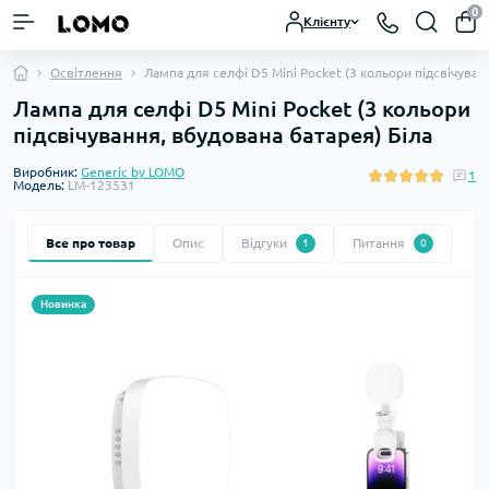
0
Клієнту
Освітлення
Лампа для селфі D5 Mini Pocket (3 кольори підсвічуван
Лампа для селфі D5 Mini Pocket (3 кольори
підсвічування, вбудована батарея) Біла
Виробник:
Generic by LOMO
1
Модель:
LM-123531
Все про товар
Опис
Відгуки
Питання
1
0
Новинка