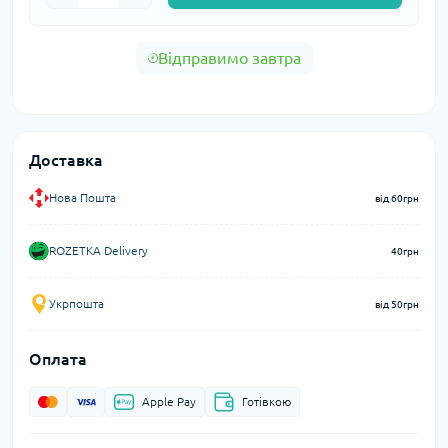
Відправимо завтра
Доставка
Нова Пошта
від 60грн
ROZETKA Delivery
40грн
Укрпошта
від 50грн
Оплата
Apple Pay
Готівкою