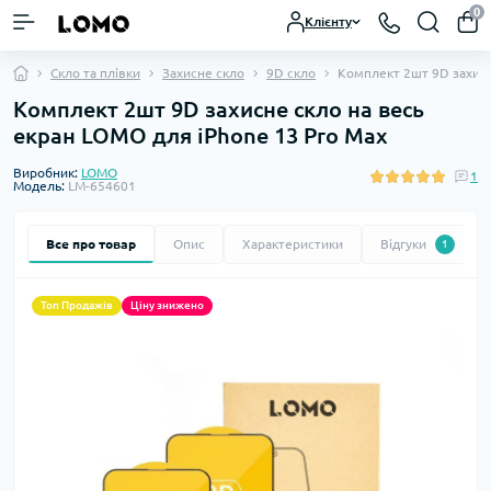
0
Клієнту
Скло та плівки
Захисне скло
9D скло
Комплект 2шт 9D захисн
Комплект 2шт 9D захисне скло на весь
екран LOMO для iPhone 13 Pro Max
Виробник:
LOMO
1
Модель:
LM-654601
Все про товар
Опис
Характеристики
Відгуки
1
Топ Продажів
Ціну знижено