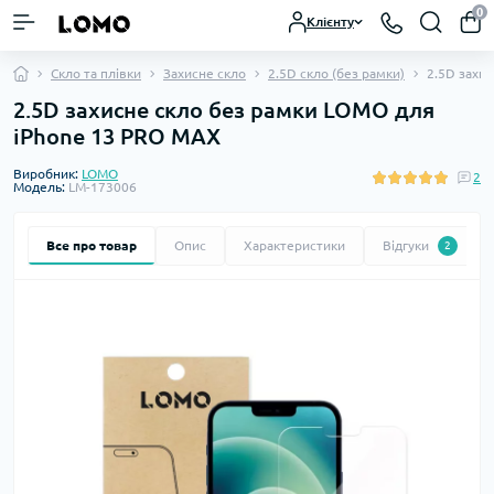
0
Клієнту
Скло та плівки
Захисне скло
2.5D скло (без рамки)
2.5D захи
2.5D захисне скло без рамки LOMO для
iPhone 13 PRO MAX
Виробник:
LOMO
2
Модель:
LM-173006
Все про товар
Опис
Характеристики
Відгуки
2