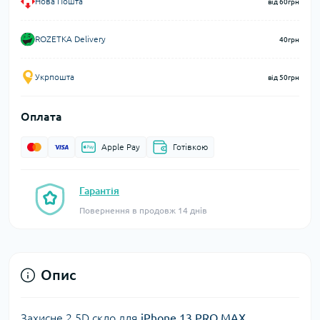
Нова Пошта
від 60грн
ROZETKA Delivery
40грн
Укрпошта
від 50грн
Оплата
Apple Pay
Готівкою
Гарантія
Повернення в продовж 14 днів
Опис
Захисне 2.5D скло для
iPhone 13 PRO MAX
,