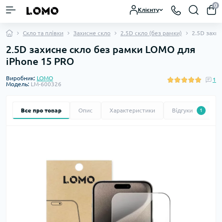
0
Клієнту
Скло та плівки
Захисне скло
2.5D скло (без рамки)
2.5D захи
2.5D захисне скло без рамки LOMO для
iPhone 15 PRO
Виробник:
LOMO
1
Модель:
LM-600326
Все про товар
Опис
Характеристики
Відгуки
1