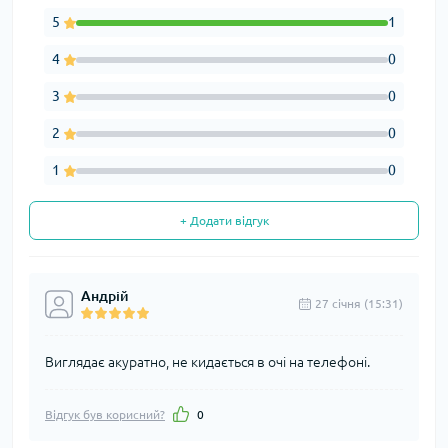
5
1
4
0
3
0
2
0
1
0
+ Додати відгук
Андрій
27 cічня (15:31)
Виглядає акуратно, не кидається в очі на телефоні.
Відгук був корисний?
0