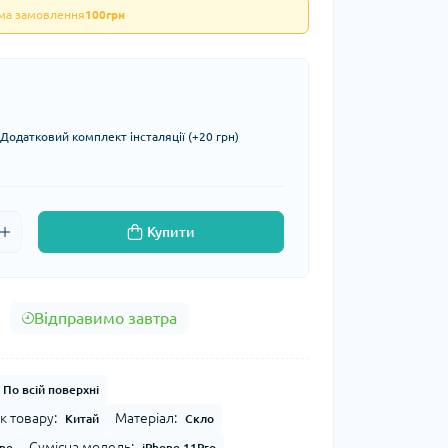
ума замовлення
100грн
Додатковий комплект інсталяції (+20 грн)
Купити
Відправимо завтра
По всій поверхні
к товару:
Матеріал:
Китай
Скло
Сумісна модель:
ne
iPhone 11Pro