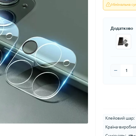
Мінімальна с
Додатково
Клейовий шар:
Країна-виробни
Сумісність:
iPho