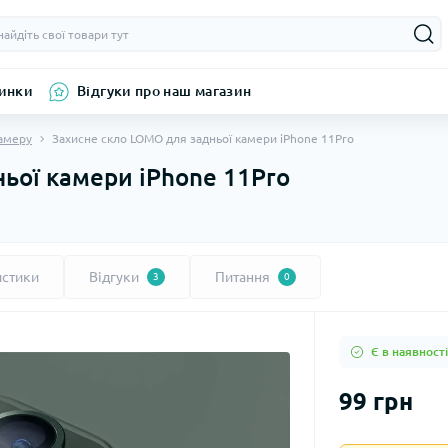
инки
Відгуки про наш магазин
камеру
Захисне скло LOMO для задньої камери iPhone 11Pro
ьої камери iPhone 11Pro
истики
Відгуки
Питання
3
0
Є в наявності
99 грн