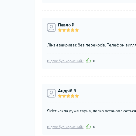
Павло Р
Лінзи закриває без перекосів. Телефон вигля
Відгук був корисний?
0
Андрій Б
Якість скла дуже гарна, легко встановлюєтьс
Відгук був корисний?
0