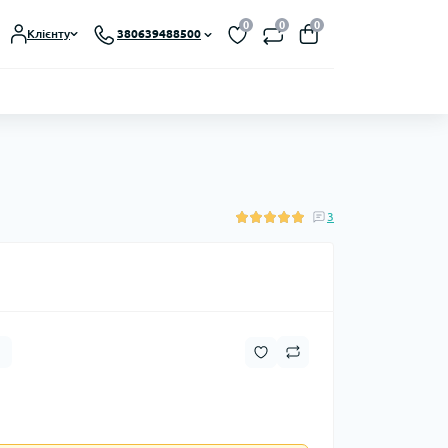
0
0
0
Клієнту
380639488500
3