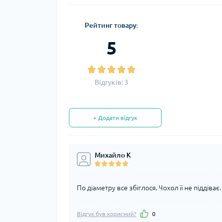
Рейтинг товару:
5
Відгуків: 3
+ Додати відгук
Михайло К
По діаметру все збіглося. Чохол її не піддіває
Відгук був корисний?
0