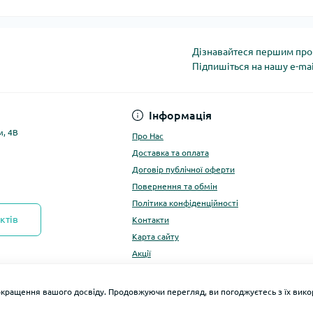
Дізнавайтеся першим про 
Підпишіться на нашу e-ma
Політика конфіденці
Інформація
м, 4В
Про Нас
Доставка та оплата
Договір публічної оферти
Повернення та обмін
Політика конфіденційності
ктів
Контакти
Карта сайту
Акції
окращення вашого досвіду. Продовжуючи перегляд, ви погоджуєтесь з їх ви
Розро