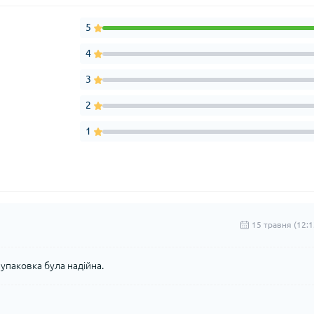
5
4
3
2
1
15 травня (12:1
. упаковка була надійна.