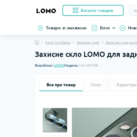
Каталог товарів
Товари зі знижкою
Блог
Нов
Скло та плівки
Захисне скло
Захисне скло на 
Захисне скло LOMO для задн
Виробник:
LOMO
Модель:
LM-345798
Все про товар
Опис
Характер