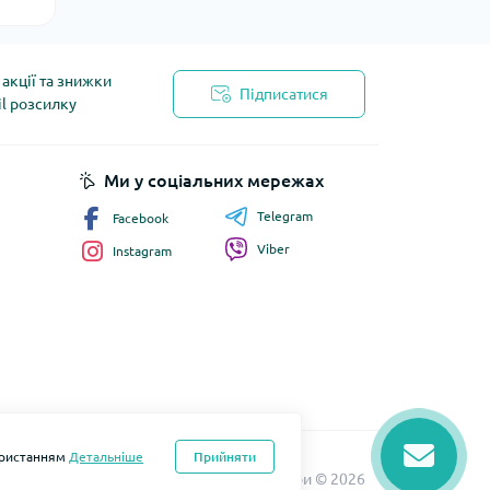
акції та знижки
Підписатися
il розсилку
йності
Ми у соціальних мережах
Telegram
Facebook
Viber
Instagram
користанням
Детальніше
Прийняти
бка та підтримка
LOMO Мобільні аксесуари © 2026