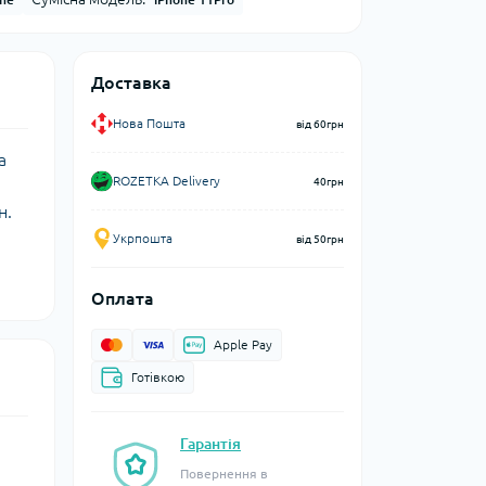
Доставка
Нова Пошта
від 60грн
а
ROZETKA Delivery
40грн
н.
Укрпошта
від 50грн
Оплата
Apple Pay
Готівкою
Гарантія
Повернення в