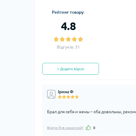
Рейтинг товару:
4.8
Відгуків: 31
+ Додати відгук
Ірина Ф
Брал для себя и жены – оба довольны, реко
Відгук був корисний?
0