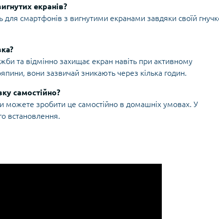
вигнутих екранів?
ть для смартфонів з вигнутими екранами завдяки своїй гнучк
вка?
ужби та відмінно захищає екран навіть при активному
япини, вони зазвичай зникають через кілька годин.
вку самостійно?
 ви можете зробити це самостійно в домашніх умовах. У
го встановлення.