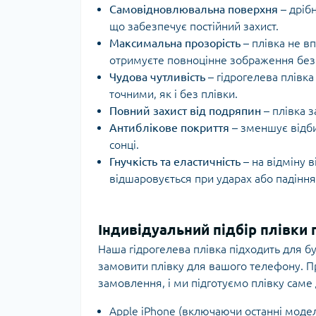
Самовідновлювальна поверхня
– дрібн
що забезпечує постійний захист.
Максимальна прозорість
– плівка не вп
отримуєте повноцінне зображення без
Чудова чутливість
– гідрогелева плівка
точними, як і без плівки.
Повний захист від подряпин
– плівка 
Антиблікове покриття
– зменшує відби
сонці.
Гнучкість та еластичність
– на відміну в
відшаровується при ударах або падіння
Індивідуальний підбір плівки
Наша гідрогелева плівка підходить для бу
замовити плівку для вашого телефону. П
замовлення, і ми підготуємо плівку саме
Apple iPhone (включаючи останні моделі 