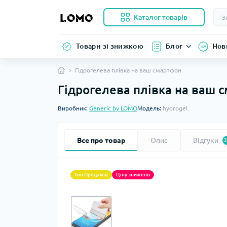
Каталог товарів
Товари зі знижкою
Блог
Нов
Гідрогелева плівка на ваш смартфон
Гідрогелева плівка на ваш 
Виробник:
Generic by LOMO
Модель:
hydrogel
Все про товар
Опис
Відгуки
3
Топ Продажів
Ціну знижено