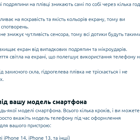
і подряпини на плівці зникають самі по собі через кілька год
ливає на яскравість та якість кольорів екрану, тому ви
 спотворень.
 не знижує чутливість сенсора, тому всі дотики будуть таким
захищає екран від випадкових подряпин та мікроударів.
ття світла на екрані, що полегшує використання телефону н
ід захисного скла, гідрогелева плівка не тріскається і не
х.
 під вашу модель смартфона
дь-якої моделі смартфона. Всього кілька кроків, і ви можете
росто вкажіть модель телефону під час оформлення
 для вашого пристрою:
iPhone 14, iPhone 13, та інші)