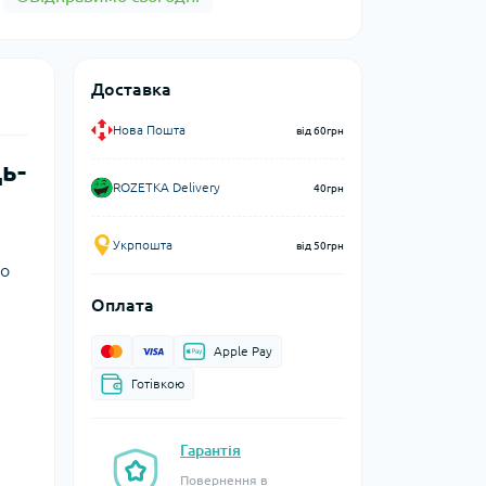
Доставка
Нова Пошта
від 60грн
ь-
ROZETKA Delivery
40грн
Укрпошта
від 50грн
но
Оплата
Apple Pay
Готівкою
Гарантія
Повернення в