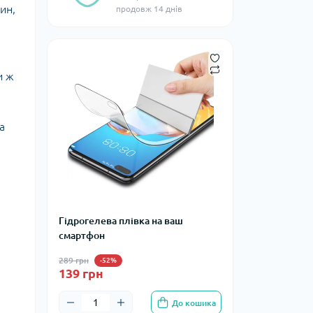
ин,
продовж 14 днів
и ж
а
Гідрогелева плівка на ваш
смартфон
289 грн
-52%
139 грн
До кошика