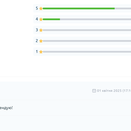
5
4
3
2
1
01 квітня 2025 (17:1
мендую!