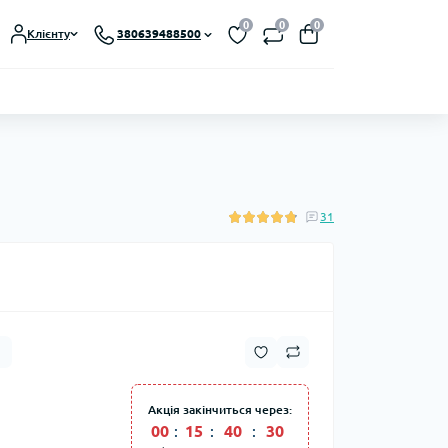
0
0
0
Клієнту
380639488500
31
Акція закінчиться через:
00
:
15
:
40
:
30