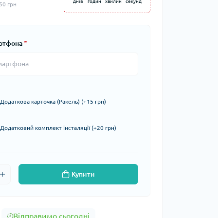
днів
годин
хвилин
секунд
50 грн
ртфона
*
Додаткова карточка (Ракель) (+15 грн)
Додатковий комплект інсталяції (+20 грн)
Купити
Відправимо сьогодні