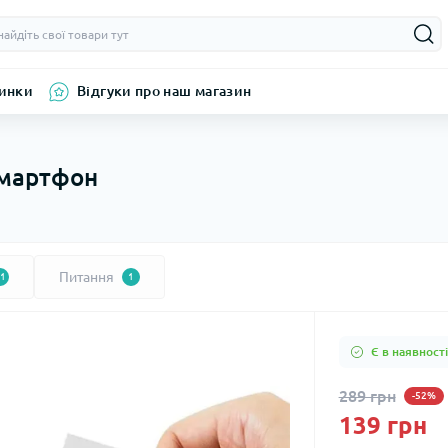
инки
Відгуки про наш магазин
смартфон
Питання
1
1
Є в наявності
289 грн
-52%
139 грн