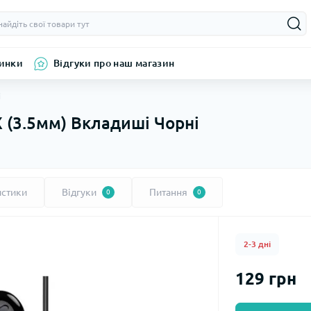
инки
Відгуки про наш магазин
і
(3.5мм) Вкладиші Чорні
истики
Відгуки
Питання
0
0
2-3 дні
129 грн