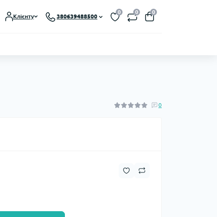
0
0
0
Клієнту
380639488500
0