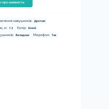
 про наявність
лючення навушників:
Дротові
, м:
Колір:
1.2
Білий
вушників:
Мікрофон:
Вкладиші
Так