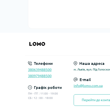
Телефони
Наша адреса
380639488500
м. Львів, вул. Під Голоско
380979488500
E-mail
info@lomo.com.ua
Графік роботи
ПН - ПТ : 11:00 - 19:00
СБ : 12 : 00 - 18:00
Перейти до конта