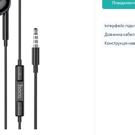
Повідомити
Інтерфейс підк
Довжина кабелю
Конструкція на