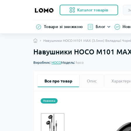
Каталог товарів
Товари зі знижкою
Блог
Нов
Навушники HOCO M101 MAX (3.5мм) Вкладиші Чорн
Навушники HOCO M101 MAX 
Виробник:
HOCO
Модель:
hoco
Все про товар
Опис
Характер
Новинка