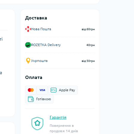
Доставка
Нова Пошта
від 60грн
ті
ROZETKA Delivery
40грн
Укрпошта
від 50грн
а
Оплата
Apple Pay
Готівкою
Гарантія
Повернення в
продовж 14 днів