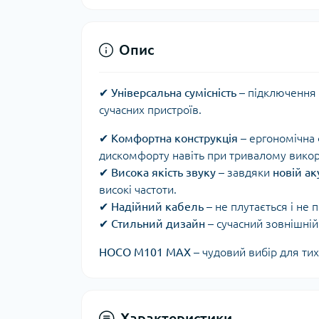
Опис
✔
Універсальна сумісність
– підключення 
сучасних пристроїв.
✔
Комфортна конструкція
– ергономічна 
дискомфорту навіть при тривалому викор
✔
Висока якість звуку
– завдяки
новій ак
високі частоти.
✔
Надійний кабель
– не плутається і не 
✔
Стильний дизайн
– сучасний зовнішній
HOCO M101 MAX
– чудовий вибір для тих
Характеристики