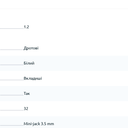
1.2
Дротові
Білий
Вкладиші
Так
32
Mini-jack 3.5 mm