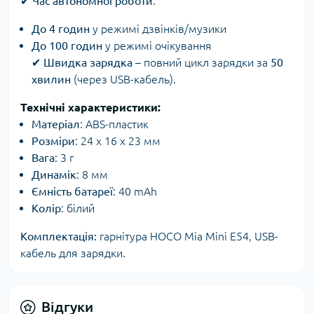
✔
Час автономної роботи
:
До 4 годин
у режимі дзвінків/музики
До 100 годин
у режимі очікування
✔
Швидка зарядка
– повний цикл зарядки за
50
хвилин
(через USB-кабель).
Технічні характеристики:
Матеріал
: ABS-пластик
Розміри
: 24 х 16 х 23 мм
Вага
: 3 г
Динамік
: 8 мм
Ємність батареї
: 40 mAh
Колір
: білий
Комплектація:
гарнітура HOCO Mia Mini E54, USB-
кабель для зарядки.
Відгуки