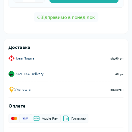
Відправимо в понеділок
Доставка
Нова Пошта
від 60грн
ROZETKA Delivery
40грн
Укрпошта
від 50грн
Оплата
Apple Pay
Готівкою