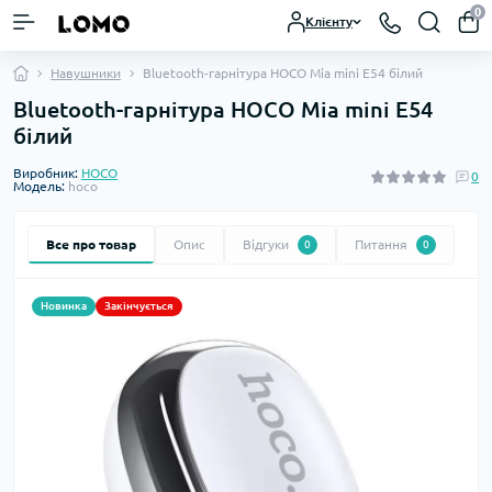
0
Клієнту
Навушники
Bluetooth-гарнітура HOCO Mia mini E54 білий
Bluetooth-гарнітура HOCO Mia mini E54
білий
Виробник:
HOCO
0
Модель:
hoco
Все про товар
Опис
Відгуки
Питання
0
0
Новинка
Закінчується