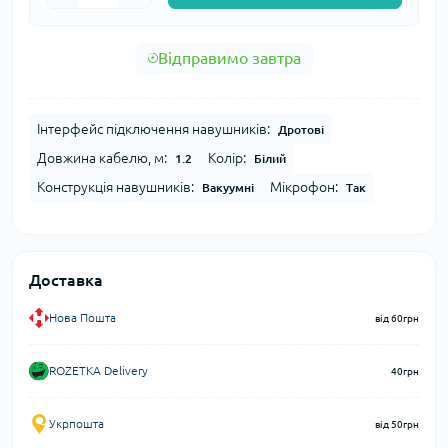
Відправимо завтра
Інтерфейс підключення навушників:
Дротові
Довжина кабелю, м:
Колір:
1.2
Білий
Конструкція навушників:
Мікрофон:
Вакуумні
Так
Доставка
Нова Пошта
від 60грн
ROZETKA Delivery
40грн
Укрпошта
від 50грн