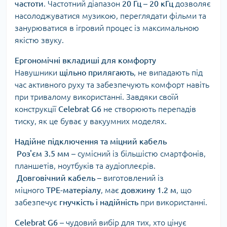
частоти
. Частотний діапазон
20 Гц – 20 кГц
дозволяє
насолоджуватися музикою, переглядати фільми та
занурюватися в ігровий процес із максимальною
якістю звуку.
Ергономічні вкладиші для комфорту
Навушники
щільно прилягають
, не випадають під
час активного руху та забезпечують комфорт навіть
при тривалому використанні. Завдяки своїй
конструкції
Celebrat G6
не створюють перепадів
тиску, як це буває у вакуумних моделях.
Надійне підключення та міцний кабель
Роз'єм 3.5 мм
– сумісний із більшістю смартфонів,
планшетів, ноутбуків та аудіоплеєрів.
Довговічний кабель
– виготовлений із
міцного
TPE-матеріалу
, має
довжину 1.2 м
, що
забезпечує
гнучкість і надійність
при використанні.
Celebrat G6
– чудовий вибір для тих, хто цінує