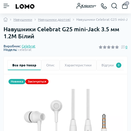
0
Клієнту
Навушники
Навушники дротові
Навушники Celebrat G25 mini-Jac
Навушники Celebrat G25 mini-Jack 3.5 мм
1.2М Білий
Виробник:
Celebrat
0
Модель:
celebrat
Все про товар
Опис
Характеристики
Відгуки
0
Новинка
Закінчується