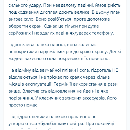
сильного удару. При невдалому падінні, ймовірність
пошкодження дисплея досить велика. В цьому плані
виграє скло. Воно розіб'ється, проте допоможе
вберегти екран. Однак це тільки при дуже
серйозних і невдалих падіннях/ударах телефону.
Гідрогелева плівка плоска, вона залишає
непокритими пару міліметрів до краю екрану. Деякі
моделі захисного скла покривають їх повністю.
На відміну від звичайної плівки і скла, гідрогель НЕ
відклеюється і не тріскає по краях через кілька
місяців експлуатації. Термін її використання в рази
вище. Властивість відновлення не йде ні в яке
порівняння. У класичних захисних аксесуарів, його
просто немає.
Під гідрогелевими плівкою практично не
утворюються «бульбашки» повітря. При поклейці