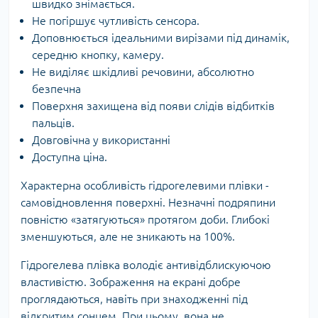
швидко знімається.
Не погіршує чутливість сенсора.
Доповнюється ідеальними вирізами під динамік,
середню кнопку, камеру.
Не виділяє шкідливі речовини, абсолютно
безпечна
Поверхня захищена від появи слідів відбитків
пальців.
Довговічна у використанні
Доступна ціна.
Характерна особливість гідрогелевими плівки -
самовідновлення поверхні. Незначні подряпини
повністю «затягуються» протягом доби. Глибокі
зменшуються, але не зникають на 100%.
Гідрогелева плівка володіє антивідблискуючою
властивістю. Зображення на екрані добре
проглядаються, навіть при знаходженні під
відкритим сонцем. При цьому, вона не