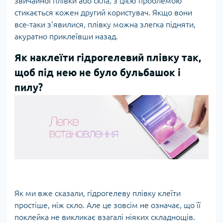
звичайної плівки або скла, з цією проблемою
стикається кожен другий користувач. Якщо вони
все-таки з'явилися, плівку можна злегка підняти,
акуратно приклеївши назад.
Як наклеїти гідрогелевий плівку так,
щоб під нею не було бульбашок і
пилу?
Як ми вже сказали, гідрогелеву плівку клеїти
простіше, ніж скло. Але це зовсім не означає, що її
поклейка не викликає взагалі ніяких складнощів.