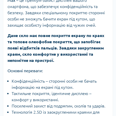
Max
– це преміум-захист дисплея вашого
смартфона, що забезпечує конфіденційність та
безпеку. Завдяки спеціальному покриттю сторонні
особи не зможуть бачити екран під кутом, що
захищає особисту інформацію від чужих очей.
Дане скло має повне покриття екрану по краях
та топове олеофобне покриття, що запобігає
появі відбитків пальців. Завдяки закругленим
краям, скло комфортне у використанні та
непомітне на пристрої.
Основні переваги:
Конфіденційність – сторонні особи не бачать
інформацію на екрані під кутом.
Тактильне покриття, ідентичне дисплею –
комфорт у використанні.
Посилений захист від подряпин, сколів та ударів.
Технологія 2.5D із заокругленими краями для