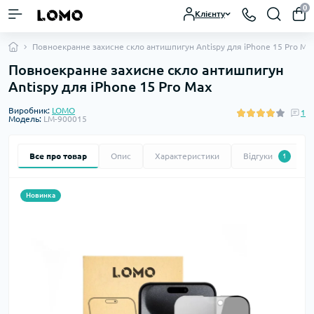
0
Клієнту
Повноекранне захисне скло антишпигун Antispy для iPhone 15 Pro Ma
Повноекранне захисне скло антишпигун
Antispy для iPhone 15 Pro Max
Виробник:
LOMO
1
Модель:
LM-900015
Все про товар
Опис
Характеристики
Відгуки
1
Новинка