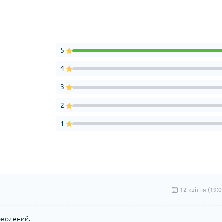
5
4
3
2
1
12 квітня (19:0
оволений.