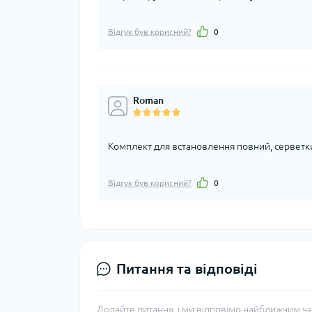
Відгук був корисний?
0
Roman
Комплект для встановлення повний, серветки і
Відгук був корисний?
0
Питання та відповіді
Додайте питання, і ми відповімо найближчим ча