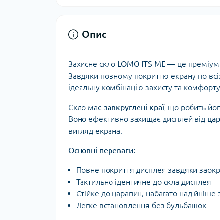
Опис
Захисне скло
LOMO ITS ME
— це преміум 
Завдяки повному покриттю екрану по всі
ідеальну комбінацію захисту та комфорту
Скло має
завкруглені краї
, що робить йо
Воно ефективно захищає дисплей від
цар
вигляд екрана.
Основні переваги:
Повне покриття дисплея завдяки заок
Тактильно ідентичне до скла дисплея
Стійке до царапин, набагато надійніше 
Легке встановлення без бульбашок