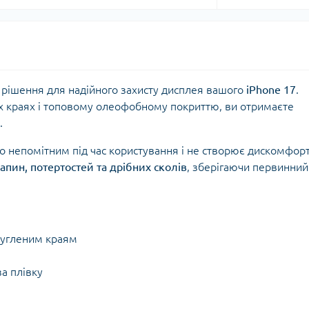
рішення для надійного захисту дисплея вашого
iPhone 17
.
х краях і топовому олеофобному покриттю, ви отримаєте
.
го непомітним під час користування і не створює дискомфорт
апин, потертостей та дрібних сколів
, зберігаючи первинний
ругленим краям
за плівку