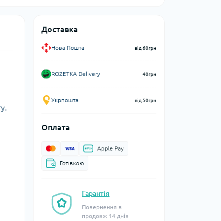
Доставка
Нова Пошта
від 60грн
ROZETKA Delivery
40грн
Укрпошта
від 50грн
у.
Оплата
Apple Pay
Готівкою
Гарантія
Повернення в
продовж 14 днів