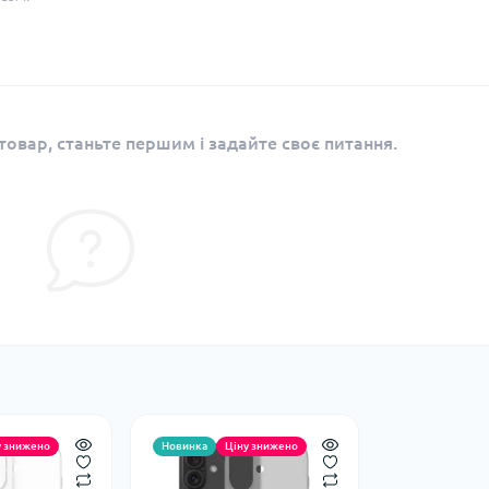
овар, станьте першим і задайте своє питання.
у знижено
Новинка
Ціну знижено