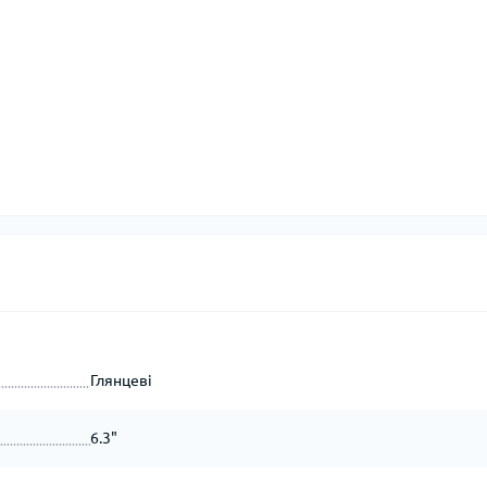
Глянцеві
6.3"