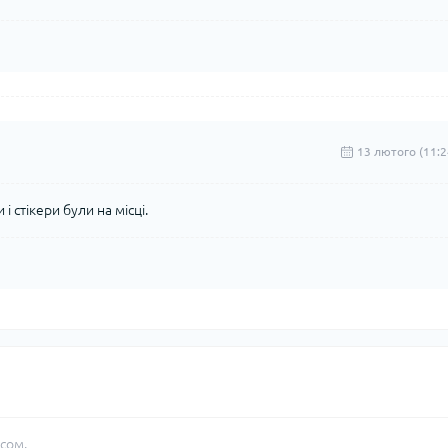
13 лютого (11:2
 стікери були на місці.
сом.