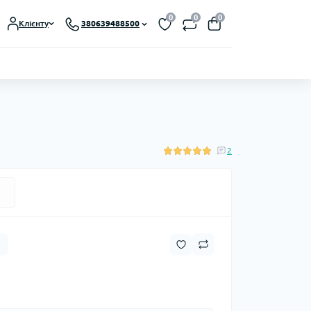
0
0
0
Клієнту
380639488500
2