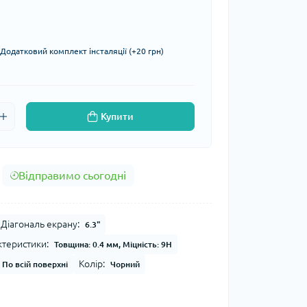
Додатковий комплект інсталяції (+20 грн)
Купити
Відправимо сьогодні
Діагональ екрану:
6.3"
ктеристики:
Товщина: 0.4 мм, Міцність: 9H
Колір:
По всій поверхні
Чорний