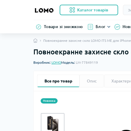
Каталог товарів
Товари зі знижкою
Блог
Нов
Повноекранне захисне скло LOMO ITS ME для iPhone
Повноекранне захисне скло 
Виробник:
LOMO
Модель:
LM-77849119
Все про товар
Опис
Характер
Новинка