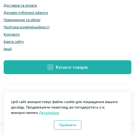
Доставка та оплата
Договір публічної оферти
Повернення та обмін
Політика конфіденційності
Контакти
Карта сайту
Акції
Каталог товарів
Цей сайт використовує файли cookie для покращення вашого
досвіду. Продовжуючи перегляд, ви погоджуєтесь з їх
використанням
Детальніше
Розробка та підтримка
LOMO Мобільні аксесуари © 2026
Прийняти
0
0