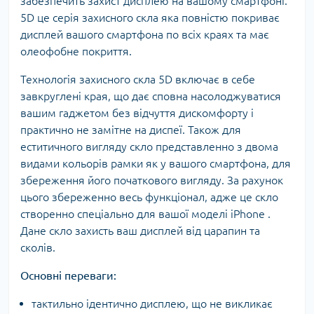
забезпечить захист дисплею на вашому смартфоні.
5D це серія захисного скла яка повністю покриває
дисплей вашого смартфона по всіх краях та має
олеофобне покриття.
Технологія захисного скла 5D включає в себе
завкруглені края, що дає сповна насолоджуватися
вашим гаджетом без відчуття дискомфорту і
практично не замітне на диспеї. Також для
еститичного вигляду скло представленно з двома
видами кольорів рамки як у вашого смартфона, для
збереження його початкового вигляду. За рахунок
цього збереженно весь функціонал, адже це скло
створенно спеціально для вашої моделі iPhone .
Дане скло захисть ваш дисплей від царапин та
сколів.
Основні переваги:
тактильно ідентично дисплею, що не викликає