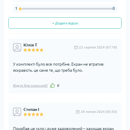
1
0
+ Додати відгук
Юлія Т
22 серпня 2024 (07:18)
У комплекті було все потрібне. Екран не втратив
яскравість. це саме те, що треба було.
Відгук був корисний?
0
Степан І
29 липня 2024 (05:50)
Придбав це скло і дуже задоволений – захищає екран