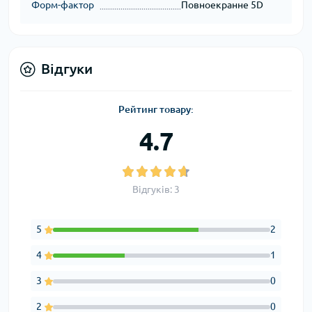
Форм-фактор
Повноекранне 5D
Відгуки
Рейтинг товару:
4.7
Відгуків: 3
5
2
4
1
3
0
2
0