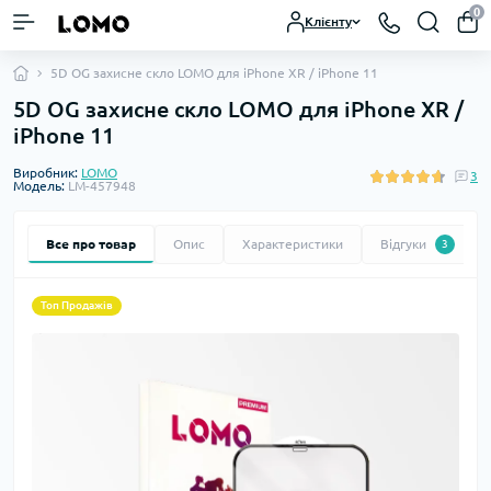
0
Клієнту
5D OG захисне скло LOMO для iPhone XR / iPhone 11
5D OG захисне скло LOMO для iPhone XR /
iPhone 11
Виробник:
LOMO
3
Модель:
LM-457948
Все про товар
Опис
Характеристики
Відгуки
3
Топ Продажів