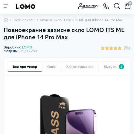
0
Клієнту
Повноекранне захисне скло LOMO ITS ME для iPhone 14 Pro Max
Повноекранне захисне скло LOMO ITS ME
для iPhone 14 Pro Max
Виробник:
LOMO
2
Модель:
LM-417253
Все про товар
Опис
Характеристики
Відгуки
2