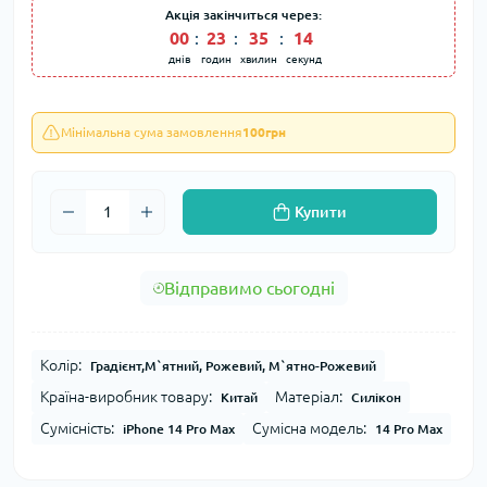
Акція закінчиться через:
00
:
23
:
35
:
14
днів
годин
хвилин
секунд
Мінімальна сума замовлення
100грн
Купити
Відправимо сьогодні
Колір:
Градієнт,М`ятний, Рожевий, М`ятно-Рожевий
Країна-виробник товару:
Матеріал:
Китай
Силікон
Сумісність:
Сумісна модель:
iPhone 14 Pro Max
14 Pro Max