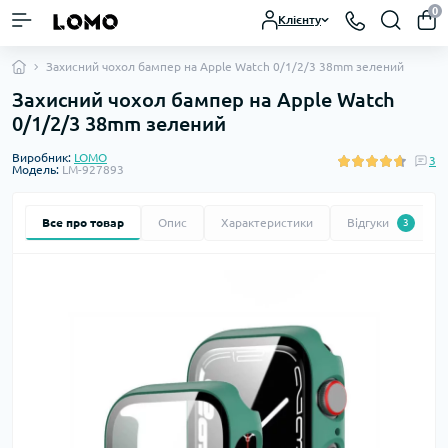
0
Клієнту
Захисний чохол бампер на Apple Watch 0/1/2/3 38mm зелений
Захисний чохол бампер на Apple Watch
0/1/2/3 38mm зелений
Виробник:
LOMO
3
Модель:
LM-927893
Все про товар
Опис
Характеристики
Відгуки
3