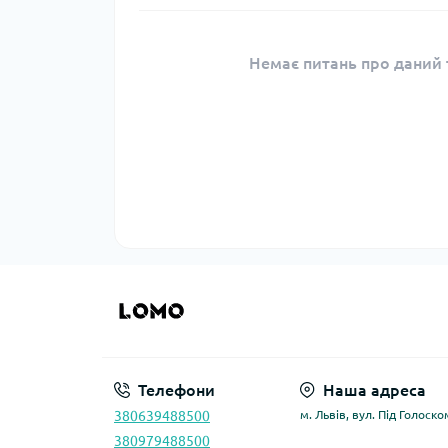
Немає питань про даний т
Телефони
Наша адреса
380639488500
м. Львів, вул. Під Голоско
380979488500