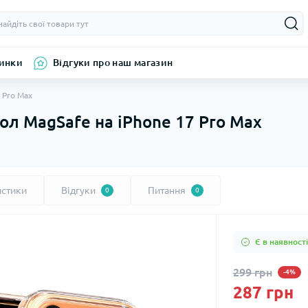
инки
Відгуки про наш магазин
 Pro Max
л MagSafe на iPhone 17 Pro Max
истики
Відгуки
Питання
0
0
Є в наявності
299 грн
-4%
287 грн