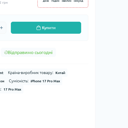
днів
годин
хвилин
секунд
2 грн
Купити
Відправимо сьогодні
Країна-виробник товару:
nt
Китай
Сумісність:
кон
iPhone 17 Pro Max
:
17 Pro Max