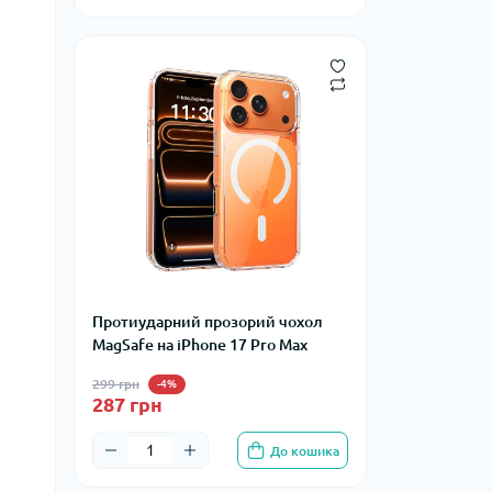
Протиударний прозорий чохол
MagSafe на iPhone 17 Pro Max
299 грн
-4%
287 грн
До кошика