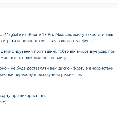
ол MagSafe на
iPhone 17 Pro Max
, дає змогу захистити ваш
без втрати первинного вигляду вашого телефона.
 демпфирування при падінні, тобто він амортизує удар при
ймовірність пошкодження девайсу.
фоном не буде доставляти вам дискомфорту в використанні
 кнопки переходу в беззвучний режим і ін.
морту при використанні.
afe)