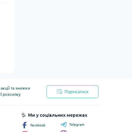
акції та знижки
Підписатися
il розсилку
йності
Ми у соціальних мережах
Telegram
Facebook