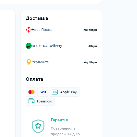
Доставка
Нова Пошта
від 60грн
ROZETKA Delivery
40грн
Укрпошта
від 50грн
Оплата
Apple Pay
Готівкою
Гарантія
Повернення в
продовж 14 днів