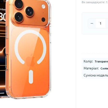
Ви заощаджуєте:
1
Колір:
Transpare
Матеріал:
Силі
Сумісна модель