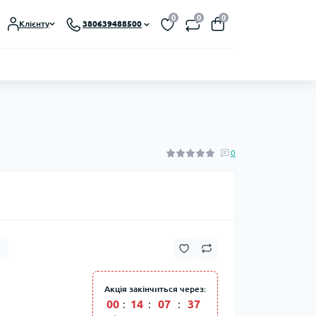
0
0
0
Клієнту
380639488500
0
Акція закінчиться через:
00
:
14
:
07
:
35