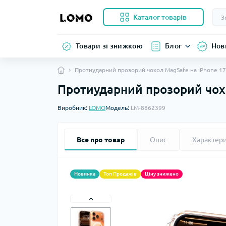
Каталог товарів
Товари зі знижкою
Блог
Нов
Протиударний прозорий чохол MagSafe на iPhone 17
Протиударний прозорий чохо
Виробник:
LOMO
Модель:
LM-8862399
Все про товар
Опис
Характер
Новинка
Топ Продажів
Ціну знижено