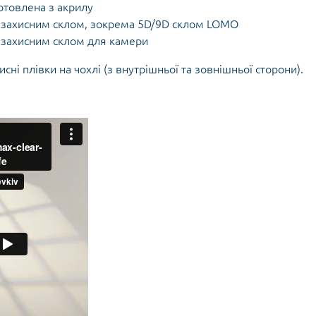
готовлена з акрилу
з захисним склом, зокрема 5D/9D склом LOMO
з захисним склом для камери
ні плівки на чохлі (з внутрішньої та зовнішньої сторони).