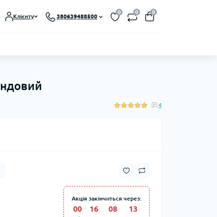
0
0
0
Клієнту
380639488500
андовий
4
Акція закінчиться через:
00
16
08
12