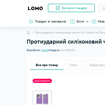
Каталог товарів
Товари зі знижкою
Блог
Нов
Протиударний силіконовий чохол 2in1 Matte на iPho
Протиударний силіконовий ч
Виробник:
LOMO
Модель:
LM-304542
Все про товар
Опис
Характер
Ціну знижено