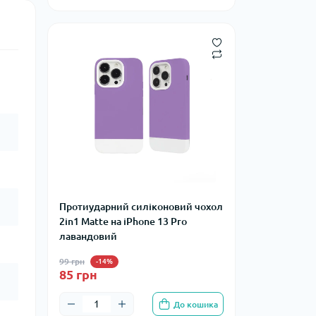
Протиударний силіконовий чохол
2in1 Matte на iPhone 13 Pro
лавандовий
99 грн
-14%
85 грн
До кошика