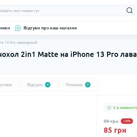
инки
Відгуки про наш магазин
ne 13 Pro лавандовий
охол 2in1 Matte на iPhone 13 Pro лав
истики
Відгуки
Питання
4
0
Є в наявності
99 грн
-14%
85 грн