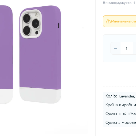
Ви заощаджуєте:
1
Мінімальна с
Колір:
Lavander
Країна-виробни
Сумісність:
iPho
Сумісна модель