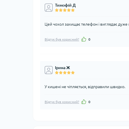
Тимофій Д
Цей чохол захищає телефон і виглядає дуже 
Відгук був корисний?
0
Ірина Ж
У кишені не чіпляється, відправили швидко.
Відгук був корисний?
0