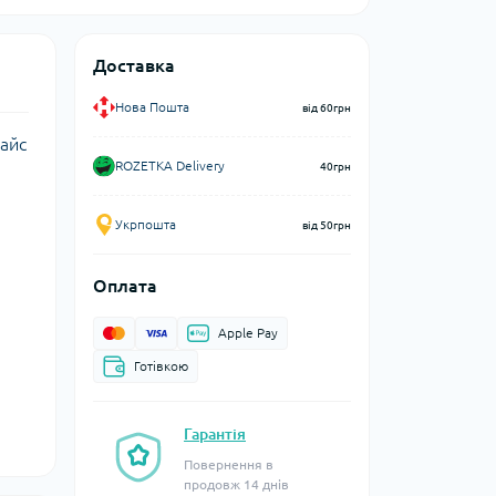
Доставка
Нова Пошта
від 60грн
вайс
ROZETKA Delivery
40грн
Укрпошта
від 50грн
Оплата
Apple Pay
Готівкою
Гарантія
Повернення в
продовж 14 днів