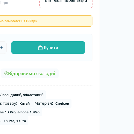
днів
годин
хвилин
секунд
4 грн
ума замовлення
100грн
Купити
Відправимо сьогодні
, Лавандовий, Фіолетовий
к товару:
Матеріал:
Китай
Силікон
ne 13 Pro, iPhone 13Pro
:
13 Pro, 13Pro