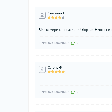
Світлана В
Біля камери є нормальний бортик. Нічого не 
Відгук був корисний?
0
Олена Ф
Відгук був корисний?
0