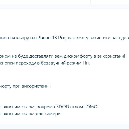
ового кольору на
iPhone 13 Pro
, дає змогу захистити ваш де
фоном не буде доставляти вам дискомфорту в використанні
 кнопки переходу в беззвучний режим і ін.
морту при використанні.
з захисним склом, зокрема 5D/9D склом LOMO
з захисним склом для камери