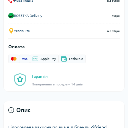
Нова Пошта
від 60грн
ROZETKA Delivery
40грн
Укрпошта
від 50грн
Оплата
Apple Pay
Готівкою
Гарантія
Повернення в продовж 14 днів
Опис
Гідрогелева захисна плівка від бренду
Zifriend
.