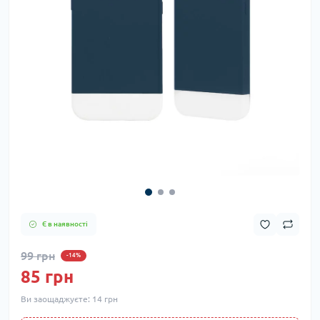
Є в наявності
99 грн
-14%
85 грн
Ви заощаджуєте:
14 грн