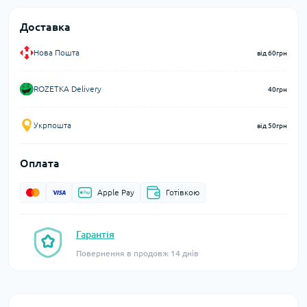
Доставка
Нова Пошта
від 60грн
ROZETKA Delivery
40грн
Укрпошта
від 50грн
Оплата
Apple Pay
Готівкою
Гарантія
Повернення в продовж 14 днів