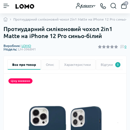
0
Клієнту
Протиударний силіконовий чохол 2in1 Matte на iPhone 12 Pro синьо-б
Протиударний силіконовий чохол 2in1
Matte на iPhone 12 Pro синьо-білий
Виробник:
LOMO
0
Модель:
LM-396841
Все про товар
Опис
Характеристики
Відгуки
0
Ціну знижено