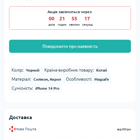
Акція закінчиться через:
00
:
21
:
55
:
16
днів
годин
хвилин
секунд
Повідомити про наявність
Колір:
Країна-виробник товару:
Чорний
Китай
Матеріал:
Особливості:
Силікон, Акрил
Magsafe
Сумісність:
iPhone 14 Pro
Доставка
Нова Пошта
від 60грн