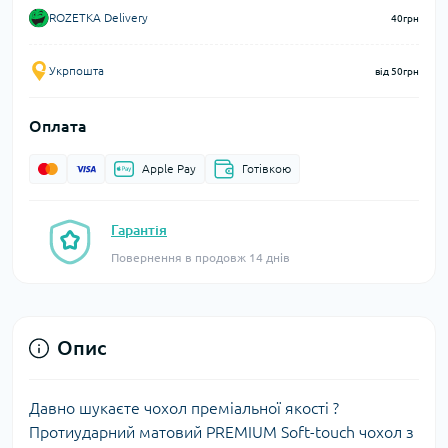
ROZETKA Delivery
40грн
Укрпошта
від 50грн
Оплата
Apple Pay
Готівкою
Гарантія
Повернення в продовж 14 днів
Опис
Давно шукаєте чохол преміальної якості ?
Протиударний матовий PREMIUM Soft-touch чохол з