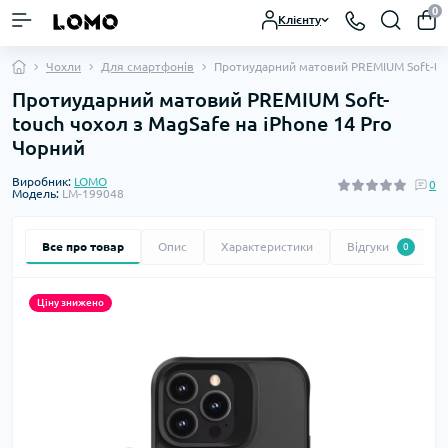
0
Клієнту
Чохли
Для смартфонів
Протиударний матовий PREMIUM Soft-tou
Протиударний матовий PREMIUM Soft-
touch чохол з MagSafe на iPhone 14 Pro
Чорний
Виробник:
LOMO
0
Модель:
LM-199048
Все про товар
Опис
Характеристики
Відгуки
0
Ціну знижено