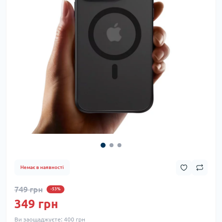
Немає в наявності
749 грн
-53%
349 грн
Ви заощаджуєте:
400 грн