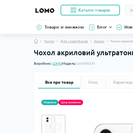
Каталог товарів
Товари зі знижкою
Блог
Нов
Чохли
Для смартфонів
Акрил
Чохол акрило
Чохол акриловий ультратонк
Виробник:
LOMO
Модель:
LM-695531
Все про товар
Опис
Характер
Новинка
Ціну знижено