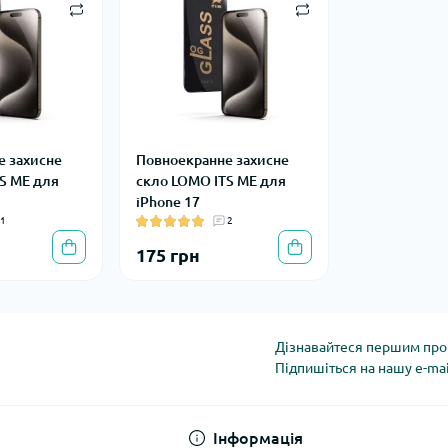
е захисне
Повноекранне захисне
S ME для
скло LOMO ITS ME для
iPhone 17
1
2
175 грн
Дізнавайтеся першим про 
Підпишіться на нашу e-ma
Політика конфіденці
Інформація