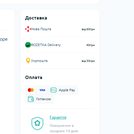
Доставка
Нова Пошта
від 60грн
зоре
ROZETKA Delivery
40грн
Укрпошта
від 50грн
Оплата
Apple Pay
Готівкою
Гарантія
Повернення в
продовж 14 днів