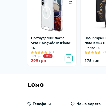
Протиударний чохол
Повноекранн
SPACE MagSafe на iPhone
скло LOMO IT
16
iPhone 16
1
399 грн
-25%
299 грн
175 грн
Телефони
Наша адреса