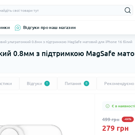
инки
Відгуки про наш магазин
вий ультратонкий 0.8мм з підтримкою MagSafe матовий для iPhone 16 білий
ий 0.8мм з підтримкою MagSafe мато
истики
Відгуки
Питання
Рекомендуємо
1
0
Є в наявності
499 грн
-44%
279 грн