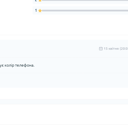
1
15 квітня (20:0
сує колір телефона.