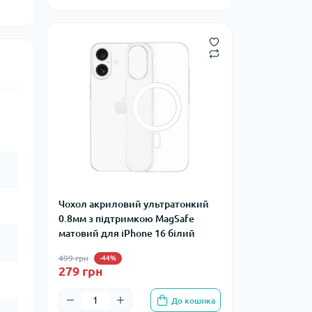
Чохол акриловий ультратонкий
0.8мм з підтримкою MagSafe
матовий для iPhone 16 білий
499 грн
-44%
279 грн
До кошика