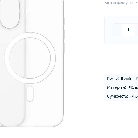
Ви заощаджуєте:
2
Колір:
К
Білий
Матеріал:
PC, п
Сумісність:
iPho