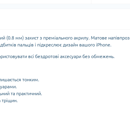
й (0.8 мм) захист з преміального акрилу. Матове напівпро
дбитків пальців і підкреслює дизайн вашого iPhone.
ристовувати всі бездротові аксесуари без обмежень.
лишається тонким.
суарами.
ний та практичний.
 тріщин.