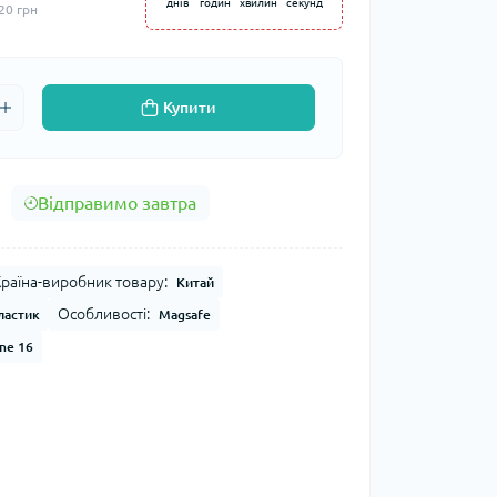
днів
годин
хвилин
секунд
20 грн
Купити
Відправимо завтра
раїна-виробник товару:
Китай
Особливості:
ластик
Magsafe
ne 16