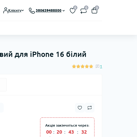
0
0
0
Клієнту
380639488500
вий для iPhone 16 білий
1
Акція закінчиться через:
00
:
20
:
43
:
30