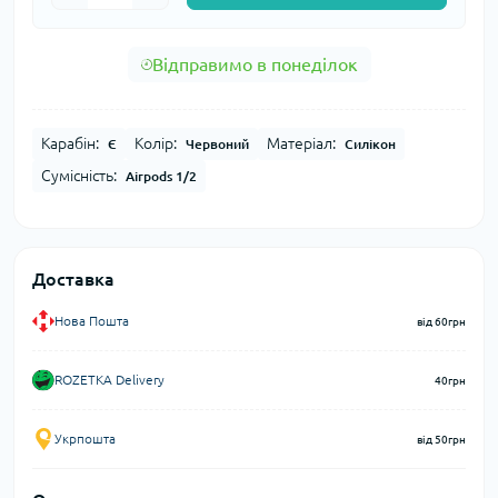
Відправимо в понеділок
Карабін:
Колір:
Матеріал:
Є
Червоний
Силікон
Сумісність:
Airpods 1/2
Доставка
Нова Пошта
від 60грн
ROZETKA Delivery
40грн
Укрпошта
від 50грн