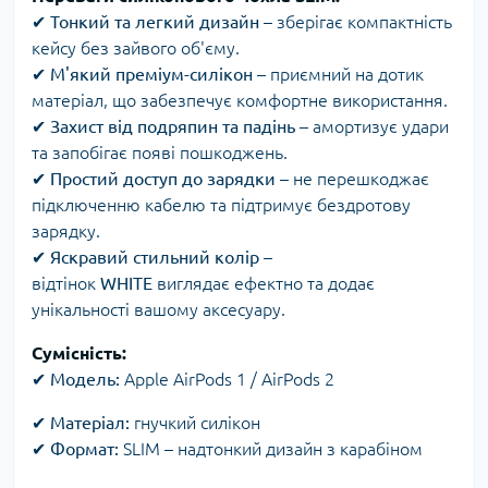
✔
Тонкий та легкий дизайн
– зберігає компактність
кейсу без зайвого об'єму.
✔
М'який преміум-силікон
– приємний на дотик
матеріал, що забезпечує комфортне використання.
✔
Захист від подряпин та падінь
– амортизує удари
та запобігає появі пошкоджень.
✔
Простий доступ до зарядки
– не перешкоджає
підключенню кабелю та підтримує бездротову
зарядку.
✔
Яскравий стильний колір
–
відтінок
WHITE
виглядає ефектно та додає
унікальності вашому аксесуару.
Сумісність:
✔
Модель:
Apple AirPods 1 / AirPods 2
✔ Матеріал:
гнучкий силікон
✔
Формат:
SLIM – надтонкий дизайн з карабіном