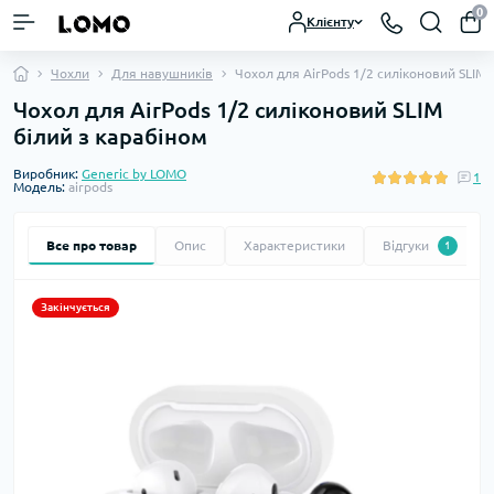
0
Клієнту
Чохли
Для навушників
Чохол для AirPods 1/2 силіконовий SLIM 
Чохол для AirPods 1/2 силіконовий SLIM
білий з карабіном
Виробник:
Generic by LOMO
1
Модель:
airpods
Все про товар
Опис
Характеристики
Відгуки
1
Закінчується