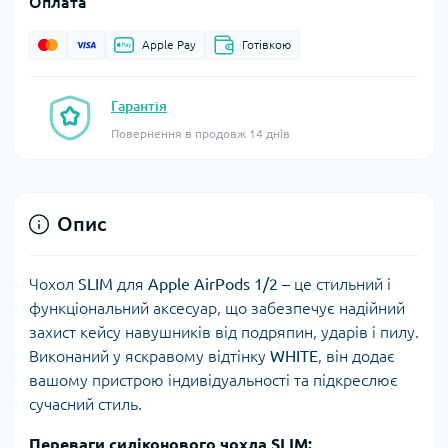
Оплата
Apple Pay
Готівкою
Гарантія
Повернення в продовж 14 днів
Опис
Чохол
SLIM
для
Apple AirPods 1/2
– це стильний і
функціональний аксесуар, що забезпечує надійний
захист кейсу навушників від подряпин, ударів і пилу.
Виконаний у яскравому відтінку
WHITE
, він додає
вашому пристрою індивідуальності та підкреслює
сучасний стиль.
Переваги силіконового чохла SLIM: