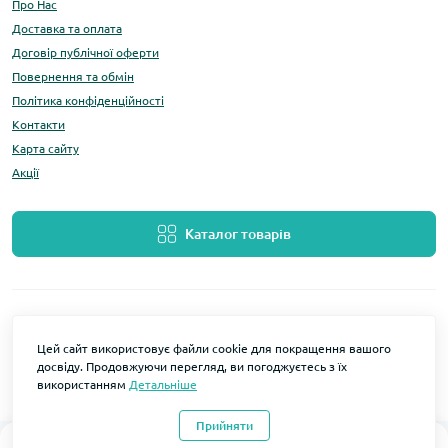
Про Нас
Доставка та оплата
Договір публічної оферти
Повернення та обмін
Політика конфіденційності
Контакти
Карта сайту
Акції
Каталог товарів
Цей сайт використовує файли cookie для покращення вашого
досвіду. Продовжуючи перегляд, ви погоджуєтесь з їх
використанням
Детальніше
Розробка та підтримка
LOMO Мобільні аксесуари © 2026
Прийняти
0
0