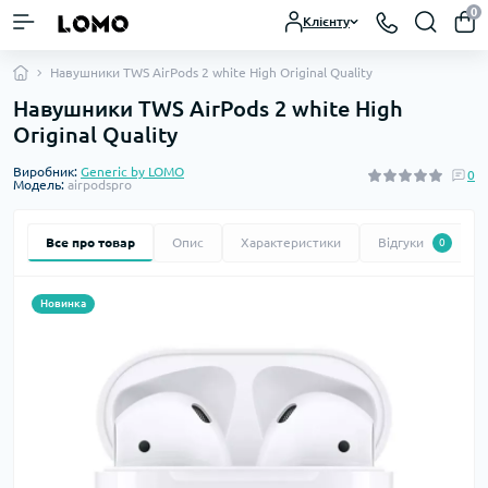
0
Клієнту
Навушники TWS AirPods 2 white High Original Quality
Навушники TWS AirPods 2 white High
Original Quality
Виробник:
Generic by LOMO
0
Модель:
airpodspro
Все про товар
Опис
Характеристики
Відгуки
0
Новинка