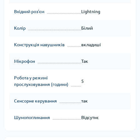
Вхідний роз'єм
Lightning
Колір
Білий
Конструкція навушників
вкладиші
Мікрофон
Так
Робота у режимі
5
прослуховування (години)
Сенсорне керування
так
Шумопоглинання
Відсутнє