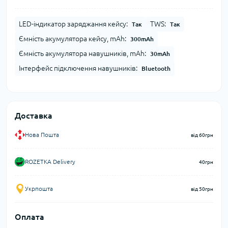
LED-індикатор заряджання кейсу:
TWS:
Так
Так
Ємність акумулятора кейсу, mAh:
300mAh
Ємність акумулятора навушників, mAh:
30mAh
Інтерфейс підключення навушників:
Bluetooth
Доставка
Нова Пошта
від 60грн
ROZETKA Delivery
40грн
Укрпошта
від 50грн
Оплата