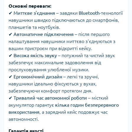
Основні переваги:
✔
Миттєве з'єднання
– завдяки
Bluetooth
-технології
навушники швидко підключаються до смартфонів,
планшетів та ноутбуків.
✔
Автоматичне підключення
– після першого
налаштування навушники миттєво з’єднуються з
вашим пристроєм при відкритті кейсу.
✔
Висока якість звуку
– потужний та чистий звук
забезпечує максимальне задоволення від
прослуховування улюбленої музики.
✔
Ергономічний дизайн
– легкі та зручні,
навушники ідеально фіксуються у вухах,
забезпечуючи комфорт протягом дня.
✔
Тривалий час автономної роботи
– місткий
акумулятор гарантує
кілька годин безперервного
використання
, а зарядний кейс подовжує час
автономності.
Гарантія якості