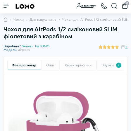
0
Клієнту
Чохли
Для навушників
Чохол для AirPods 1/2 силіконовий SLIM
Чохол для AirPods 1/2 силіконовий SLIM
фіолетовий з карабіном
Виробник:
Generic by LOMO
2
Модель:
airpods
Все про товар
Опис
Характеристики
Відгуки
2