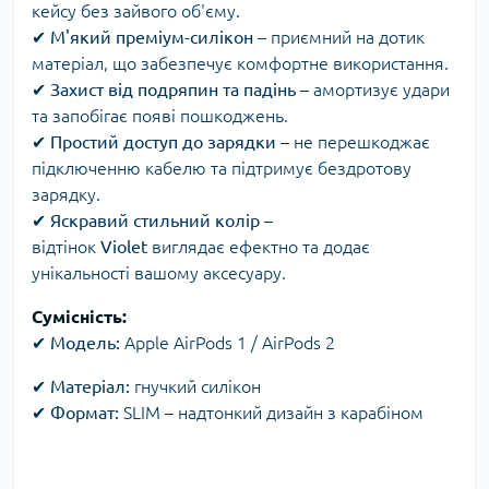
кейсу без зайвого об'єму.
✔
М'який преміум-силікон
– приємний на дотик
матеріал, що забезпечує комфортне використання.
✔
Захист від подряпин та падінь
– амортизує удари
та запобігає появі пошкоджень.
✔
Простий доступ до зарядки
– не перешкоджає
підключенню кабелю та підтримує бездротову
зарядку.
✔
Яскравий стильний колір
–
відтінок
Violet
виглядає ефектно та додає
унікальності вашому аксесуару.
Сумісність:
✔
Модель:
Apple AirPods 1 / AirPods 2
✔ Матеріал:
гнучкий силікон
✔
Формат:
SLIM – надтонкий дизайн з карабіном