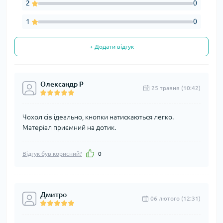
2
0
1
0
+ Додати відгук
Олександр Р
25 травня (10:42)
Чохол сів ідеально, кнопки натискаються легко.
Матеріал приємний на дотик.
Відгук був корисний?
0
Дмитро
06 лютого (12:31)