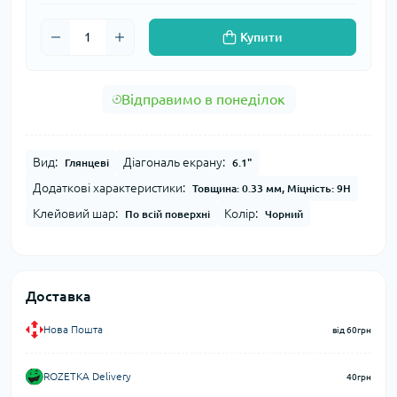
Купити
Відправимо в понеділок
Вид:
Діагональ екрану:
Глянцеві
6.1"
Додаткові характеристики:
Товщина: 0.33 мм, Міцність: 9H
Клейовий шар:
Колір:
По всій поверхні
Чорний
Доставка
Нова Пошта
від 60грн
ROZETKA Delivery
40грн