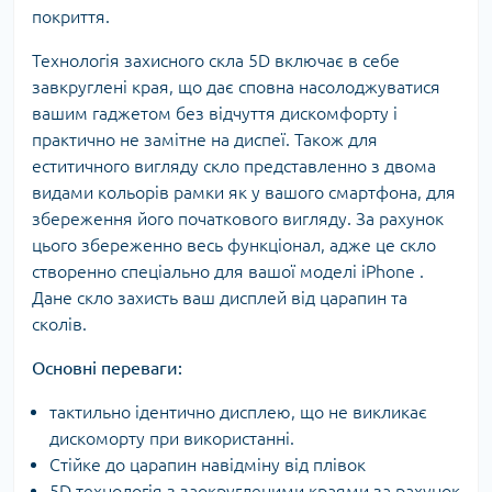
покриття.
Технологія захисного скла 5D включає в себе
завкруглені края, що дає сповна насолоджуватися
вашим гаджетом без відчуття дискомфорту і
практично не замітне на диспеї. Також для
еститичного вигляду скло представленно з двома
видами кольорів рамки як у вашого смартфона, для
збереження його початкового вигляду. За рахунок
цього збереженно весь функціонал, адже це скло
створенно спеціально для вашої моделі iPhone .
Дане скло захисть ваш дисплей від царапин та
сколів.
Основні переваги:
тактильно ідентично дисплею, що не викликає
дискоморту при використанні.
Стійке до царапин навідміну від плівок
5D технологія з заокругленими краями за рахунок