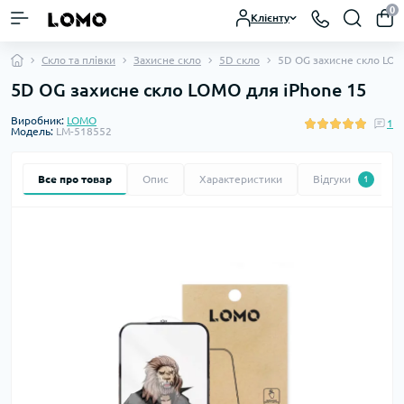
0
Клієнту
Скло та плівки
Захисне скло
5D скло
5D OG захисне скло LOM
5D OG захисне скло LOMO для iPhone 15
Виробник:
LOMO
1
Модель:
LM-518552
Все про товар
Опис
Характеристики
Відгуки
1